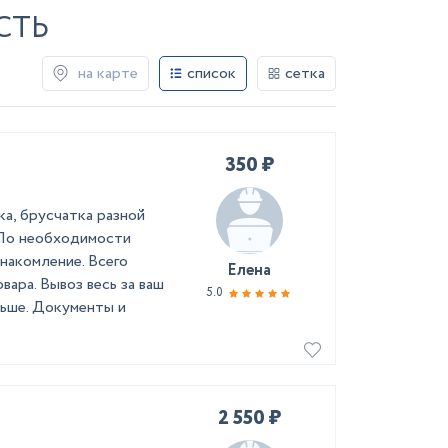
СТЬ
на карте
список
сетка
350 ₽
а, брусчатка разной
 По необходимости
накомление. Всего
Елена
вара. Вывоз весь за ваш
5.0
льше. Документы и
2 550 ₽