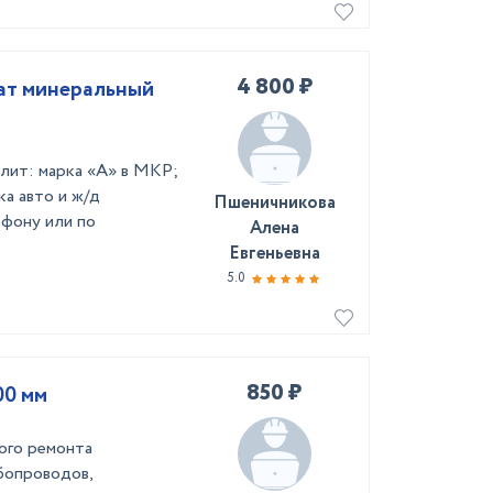
4 800 ₽
рат минеральный
алит: марка «А» в МКР;
ка авто и ж/д
Пшеничникова
ефону или по
Алена
Евгеньевна
5.0
850 ₽
00 мм
ого ремонта
бопроводов,