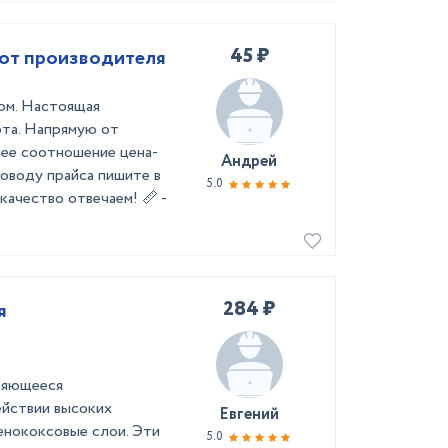
45 ₽
 от производителя
том. Настоящая
рта. Напрямую от
шее соотношение цена-
Андрей
поводу прайса пишите в
5.0
качество отвечаем! 📏 -
284 ₽
я
ряющееся
ействии высоких
Евгений
нококсовые слои. Эти
5.0