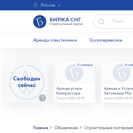
Россия
БИРЖА СНГ
Строительный портал
Аренда спецтехники
Грузоперевозки
Свободен
сейчас
Аренда услуги
Аренда и Услуги
Компрессора
Автовышки М/о г
Домодедово
5 августа 2026 | 09:18
5 августа 2026 | 09:18
26,28,32 место
Главная
Объявления
Строительные материал