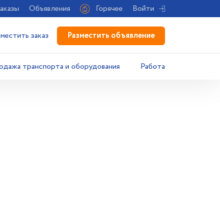
аказы
Объявления
Горячее
Войти
Разместить объявление
зместить заказ
одажа транспорта и оборудования
Работа