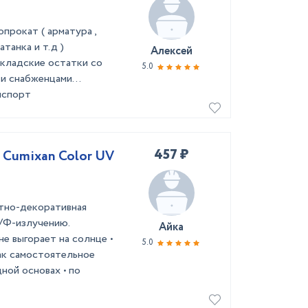
прокат ( арматура ,
атанка и т.д )
Алексей
складские остатки со
5.0
и снабженцами...
нспорт
457 ₽
 Cumixan Color UV
тно-декоративная
УФ-излучению.
Айка
не выгорает на солнце •
5.0
ак самостоятельное
ной основах • по