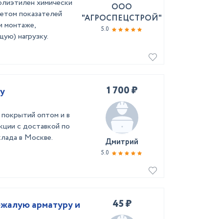
олиэтилен химически
ООО
четом показателей
"АГРОСПЕЦСТРОЙ"
и монтаже,
5.0
ую) нагрузку.
1 700 ₽
цу
 покрытий оптом и в
акции с доставкой по
клада в Москве.
Дмитрий
5.0
45 ₽
ежалую арматуру и