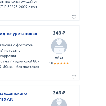
льных конструкций от
СТ Р 53295-2009 с изм.
243 ₽
кидно-уретановая
етановая с фосфатом
в1 матовая с
коррозии.
Айка
"отлип" - один слой 80–
5.0
40–50мкм - без подтёков
243 ₽
ражданского
UMIXAN