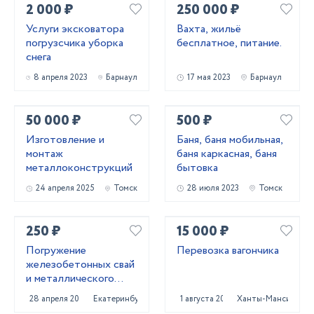
2 000 ₽
250 000 ₽
Услуги эксковатора
Вахта, жильё
погрузсчика уборка
бесплатное, питание.
снега
8 апреля 2023
Барнаул
17 мая 2023
Барнаул
50 000 ₽
500 ₽
Изготовление и
Баня, баня мобильная,
монтаж
баня каркасная, баня
металлоконструкций
бытовка
24 апреля 2025
Томск
28 июля 2023
Томск
250 ₽
15 000 ₽
Погружение
Перевозка вагончика
железобетонных свай
и металлического
шпунта аренда
28 апреля 2022
Екатеринбург
1 августа 2024
Ханты-Мансийск
сваебоя