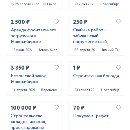
области
25 апреля 2022
Омск
10 июня 2024
Новосибирск
2 500 ₽
250 ₽
Аренда фронтального
Свайные работы,
погрузчика в
забивка свай,
Новосибирске
погружение свай,
сваебойные работы,
10 июня 2024
Новосибирск
28 апреля 2022
Нижний Тагил
свайный фундамент
3 350 ₽
1 ₽
Бетон свой завод
Строительная бригада
Новосибирск
14 апреля 2021
Вороново
23 апреля 2024
Новосибирск
100 000 ₽
70 ₽
Строительство
Покупаем Графит
складов, ангаров,
проектирование