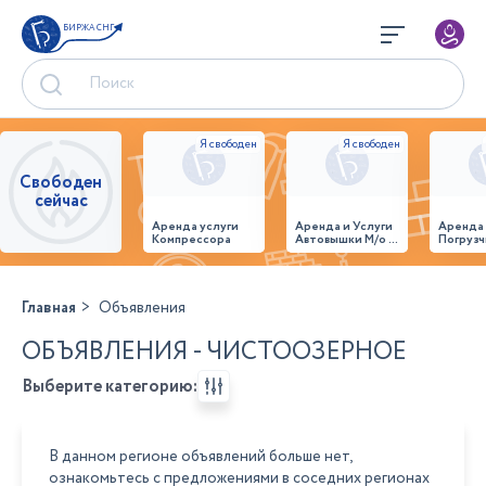
БИРЖА СНГ
Свободен
сейчас
Аренда услуги
Аренда и Услуги
Аренда
Компрессора
Автовышки М/о г.
Погрузч
Домодедово
26,28,32 место
Главная
Объявления
ОБЪЯВЛЕНИЯ - ЧИСТООЗЕРНОЕ
Выберите категорию:
В данном регионе объявлений больше нет,
ознакомьтесь с предложениями в соседних регионах