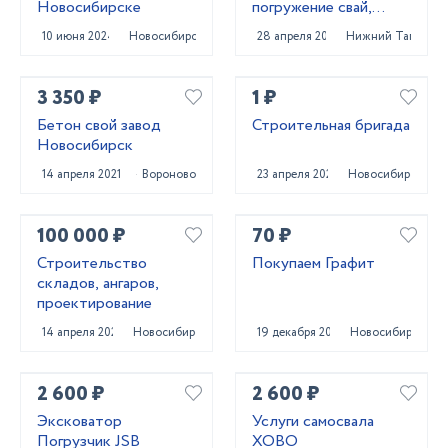
Новосибирске
погружение свай,
сваебойные работы,
10 июня 2024
Новосибирск
28 апреля 2022
Нижний Тагил
свайный фундамент
3 350 ₽
1 ₽
Бетон свой завод
Строительная бригада
Новосибирск
14 апреля 2021
Вороново
23 апреля 2024
Новосибирск
100 000 ₽
70 ₽
Строительство
Покупаем Графит
складов, ангаров,
проектирование
14 апреля 2022
Новосибирск
19 декабря 2023
Новосибирск
2 600 ₽
2 600 ₽
Эксковатор
Услуги самосвала
Погрузчик JSB
ХОВО