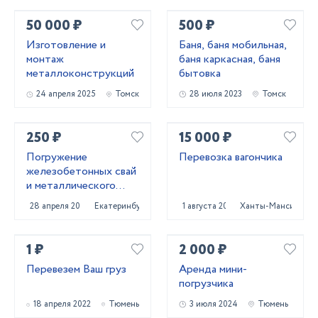
50 000 ₽
500 ₽
Изготовление и
Баня, баня мобильная,
монтаж
баня каркасная, баня
металлоконструкций
бытовка
24 апреля 2025
Томск
28 июля 2023
Томск
250 ₽
15 000 ₽
Погружение
Перевозка вагончика
железобетонных свай
и металлического
шпунта аренда
28 апреля 2022
Екатеринбург
1 августа 2024
Ханты-Мансийск
сваебоя
1 ₽
2 000 ₽
Перевезем Ваш груз
Аренда мини-
погрузчика
18 апреля 2022
Тюмень
3 июля 2024
Тюмень