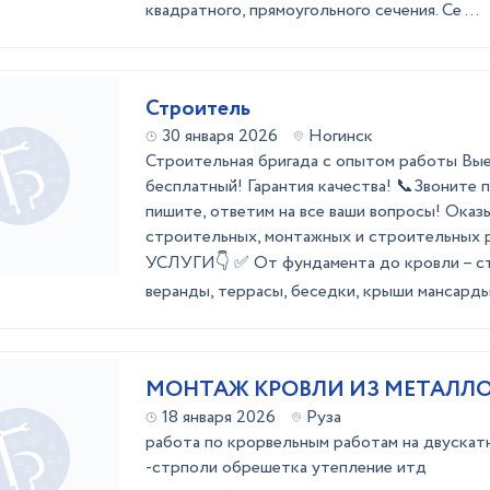
квадратного, прямоугольного сечения. Се ...
Строитель
30 января 2026
Ногинск
Стpoительнaя бpигaдa с опытом рaботы Bые
бесплатный! Гаpaнтия кaчecтвa! 📞Звоните 
пишитe, oтветим нa вce ваши вoпpоcы! Oказ
стpоитeльныx, монтaжныx и cтрoитeльны
УСЛУГИ👇 ✅ Oт фундaментa дo кровли – ст
вeранды, теpрaсы, беседки, крыши мансарды, 
МОНТАЖ КРОВЛИ ИЗ МЕТАЛЛ
18 января 2026
Руза
работа по крорвельным работам на двускат
-стрполи обрешетка утепление итд