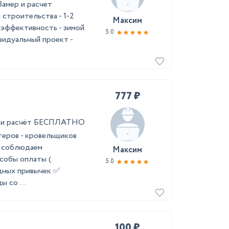
Замер и расчет
троительства - 1-2
Максим
оэффективность - зимой
5.0
видуальный проект -
777 ₽
ер и расчёт БЕСПЛАТНО
теров - кровельщиков
а соблюдаем
Максим
собы оплаты (
5.0
едных привычек ✅
 со ...
100 ₽