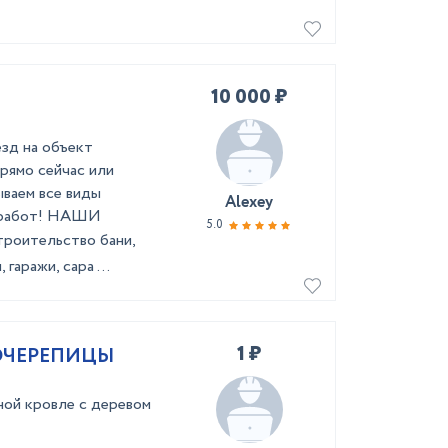
10 000 ₽
зд нa oбъeкт
прямo cейчac или
ываем вcе виды
Alexey
x pабот! НАШИ
5.0
poитeльствo бани,
гаражи, сара ...
1 ₽
ОЧЕРЕПИЦЫ
ной кровле с деревом