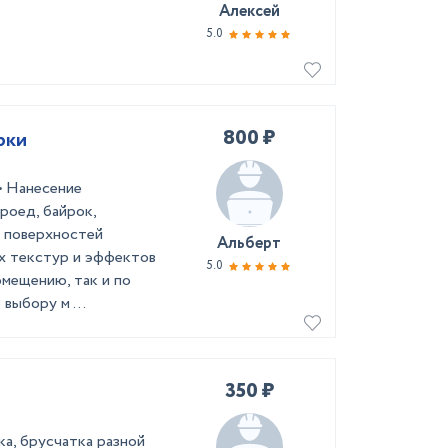
Алексей
5.0
800 ₽
рки
• Нанесение
роед, байрок,
а поверхностей
Альберт
ых текстур и эффектов
5.0
омещению, так и по
выбору м ...
350 ₽
а, брусчатка разной