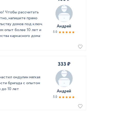
но! Чтобы рассчитать
тно, напишите прямо
льству домов под ключ.
Андрей
м опыт более 10 лет и
5.0
ства каркасного дома:
333 ₽
астил ондулин мягкая
сти бригада с опытом
 до 10 лет
Андрей
5.0