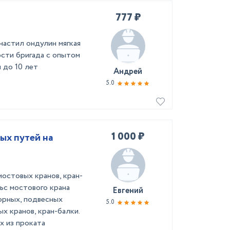
777 ₽
астил ондулин мягкая
сти бригада с опытом
 до 10 лет
Андрей
5.0
1 000 ₽
ых путей на
остовых кранов, кран-
ьс мостового крана
Евгений
орных, подвесных
5.0
х кранов, кран-балки.
х из проката