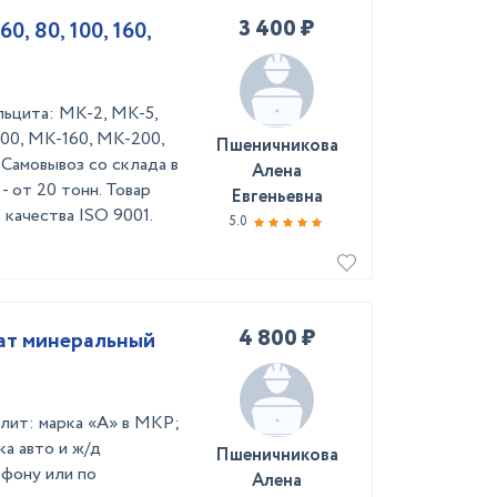
3 400 ₽
0, 80, 100, 160,
льцита: МК-2, МК-5,
00, МК-160, МК-200,
Пшеничникова
Самовывоз со склада в
Алена
- от 20 тонн. Товар
Евгеньевна
качества ISO 9001.
5.0
4 800 ₽
рат минеральный
алит: марка «А» в МКР;
ка авто и ж/д
Пшеничникова
ефону или по
Алена