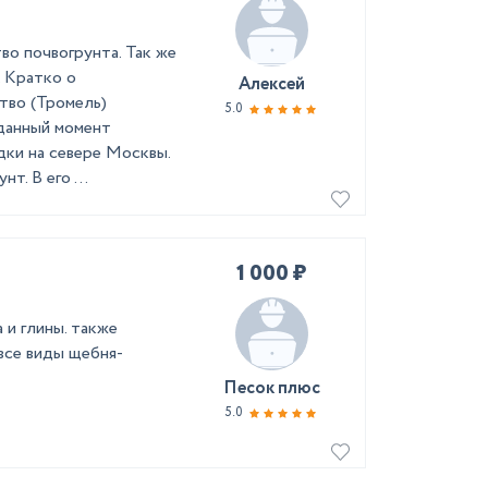
во почвогрунта. Так же
. Кратко о
Алексей
тво (Тромель)
5.0
данный момент
ки на севере Москвы.
т. В его ...
1 000 ₽
 и глины. также
все виды щебня-
Песок плюс
5.0