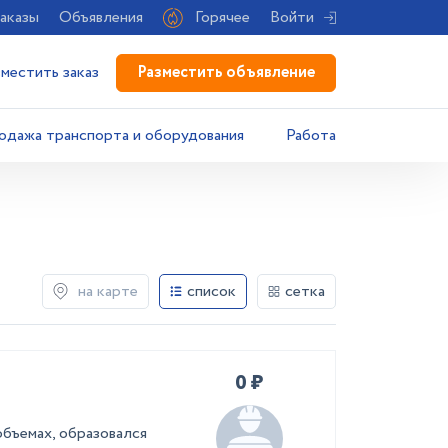
аказы
Объявления
Горячее
Войти
Разместить объявление
зместить заказ
одажа транспорта и оборудования
Работа
на карте
список
сетка
0 ₽
объемах, образовался