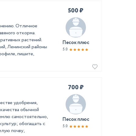
500 ₽
менению. Отличное
авяного откорма.
ративных растений.
Песок плюс
ий, Ленинский районы
5.0
рофиле, пишите,
700 ₽
честве удобрения,
качества обычной
емлю самостоятельно,
Песок плюс
ультур; обогащать с
5.0
елую почву;