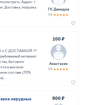
осмотреть. Адрес: г.
. Доставка, погрузка.
ГК Демидов
5.0
200 ₽
50 л С ДОСТАВКОЙ !!!
требованный материал
ства, бытового
Анастасия
ется в высоких
5.0
нном составе (70%
. ...
800 ₽
тавка нерудных