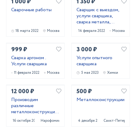
1 000 ₽
1 350 ₽
Сварочные работы
Сварщик с выездом,
услуги сварщика,
сварка металла,
ремонт ворот и
18 марта 2022
Москва
14 февраля 2022
Москва
калиток
999 ₽
3 000 ₽
Сварка аргоном .
Услуги опытного
Услуги сварщика
сварщика
11 февраля 2022
Москва
5 мая 2023
Химки
12 000 ₽
500 ₽
Производим
Металлоконструкции
различные
металлоконструкции
для дома и бизнеса
16 октября 2024
Нарофоминск
4 декабря 2024
Санкт-Петербург