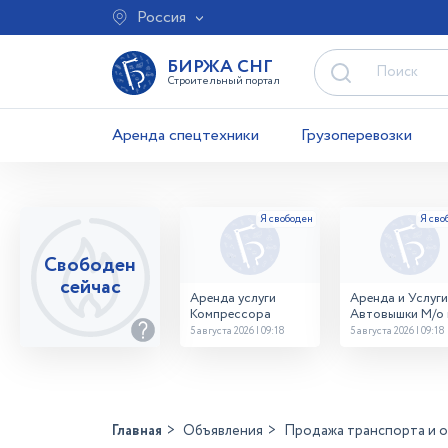
Россия
БИРЖА СНГ
Строительный портал
Аренда спецтехники
Грузоперевозки
Свободен
сейчас
Аренда услуги
Аренда и Услуги
Компрессора
Автовышки М/о г
Домодедово
5 августа 2026 | 09:18
5 августа 2026 | 09:18
26,28,32 место
Главная
Объявления
Продажа транспорта и 