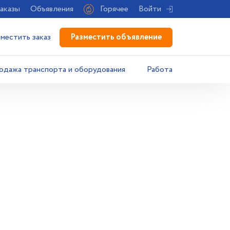
аказы
Объявления
Горячее
Войти
Разместить объявление
зместить заказ
одажа транспорта и оборудования
Работа