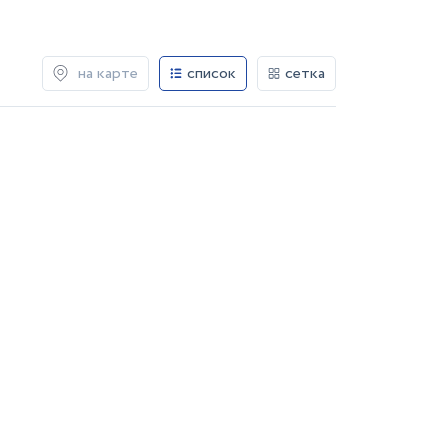
на карте
список
сетка