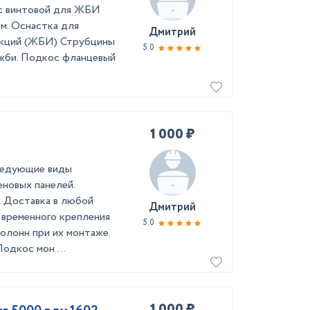
с винтовой для ЖБИ
м. Оснастка для
Дмитрий
укций (ЖБИ) Струбцины
5.0
 жби. Подкос фланцевый
1 000 ₽
ледующие виды
новых панелей.
. Доставка в любой
Дмитрий
 временного крепления
5.0
олонн при их монтаже.
одкос мон ...
1 000 ₽