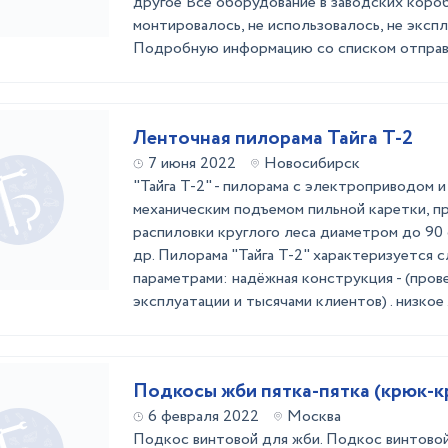
другое Все оборудование в заводских короб
монтировалось, не использовалось, не эксп
Подробную информацию со списком отправим
Ленточная пилорама Тайга Т-2
7 июня 2022
Новосибирск
"Тайга Т-2" - пилорама с электроприводом 
механическим подъемом пильной каретки, п
распиловки круглого леса диаметром до 90 см
др. Пилорама "Тайга Т-2" характеризуется
параметрами: надёжная конструкция - (пров
эксплуатации и тысячами клиентов) . низкое .
Подкосы жби пятка-пятка (крюк-к
6 февраля 2022
Москва
Подкос винтовой для жби. Подкос винтовой