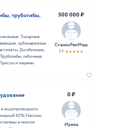
500 000 ₽
ибы, трубогибы,
рлильные. Токарные.
вающие, зубонарезные.
СтанкоРемМаш
автоматы. Долбежные,
5.0
 Трубогибы, гибочные
 Прессы и машины
0 ₽
рудование
о и водопроводного
скидкой 65%.Насосы,
клапаны и многое
Ирина