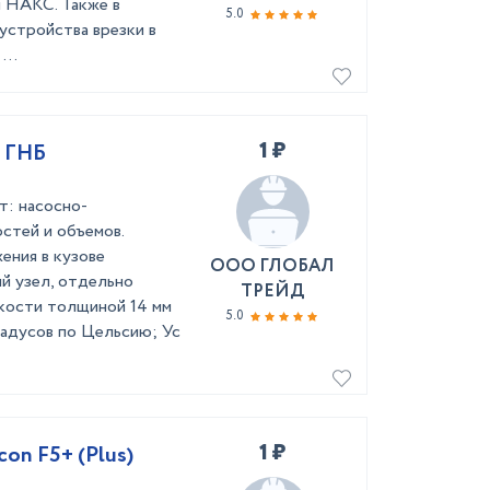
и НАКС. Также в
5.0
 устройства врезки в
...
1 ₽
к ГНБ
: насосно-
стей и объемов.
ения в кузове
ООО ГЛОБАЛ
й узел, отдельно
ТРЕЙД
кости толщиной 14 мм
5.0
радусов по Цельсию; Ус
1 ₽
on F5+ (Plus)