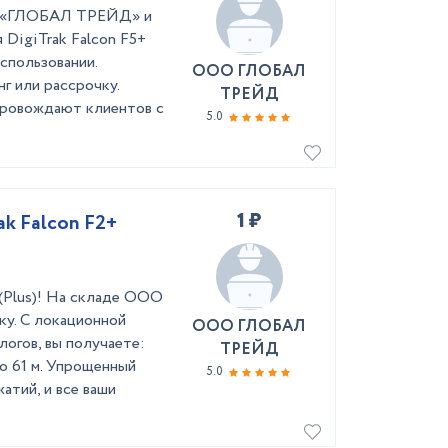
ей «ГЛОБАЛ ТРЕЙД» и
 DigiTrak Falcon F5+
использовании.
ООО ГЛОБАЛ
нг или рассрочку.
ТРЕЙД
провождают клиентов с
5.0
1 ₽
ak Falcon F2+
 (Plus)! На складе ООО
ку. С локационной
ООО ГЛОБАЛ
логов, вы получаете:
ТРЕЙД
до 61 м. Упрощенный
5.0
атий, и все ваши