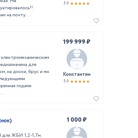
ках. Не
5.0
луатировалось!!
 на почту. ...
199 999 ₽
и электромеханическим
редназначена для
, на доски, брус и мн.
Константин
 следующими
5.0
еренная годами
..
1 000 ₽
рюк)
 для ЖБИ 1,2-1,7м.