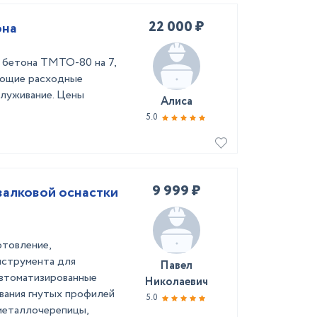
22 000 ₽
она
 бетона ТМТО-80 на 7,
ующие расходные
служивание. Цены
Алиса
5.0
9 999 ₽
валковой оснастки
отовление,
нструмента для
Павел
втоматизированные
Николаевич
вания гнутых профилей
5.0
металлочерепицы,