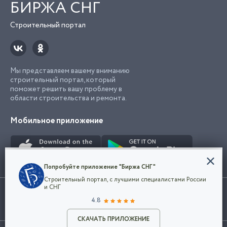
БИРЖА СНГ
Строительный портал
Мы представляем вашему вниманию
строительный портал, который
поможет решить вашу проблему в
области строительства и ремонта.
Мобильное приложение
Конфиденциальность
Попробуйте приложение "Биржа СНГ"
Мы используем файлы cookie, чтобы сделать
Строительный портал, с лучшими специалистами России
наш сайт удобным для каждого
Использование сайта, в том числе подача объявлений, означает
и СНГ
пользователя. Оставаясь на сайте,
ОК
согласие с
пользовательским соглашением
. Все логотипы и торговые
4.8
вы соглашаетесь
марки представленные на сайте являются собственностью их
с
Политикой конфиденциальности компании
владельца.
Разместить объявление
и принимаете условия использования cookie.
СКАЧАТЬ ПРИЛОЖЕНИЕ