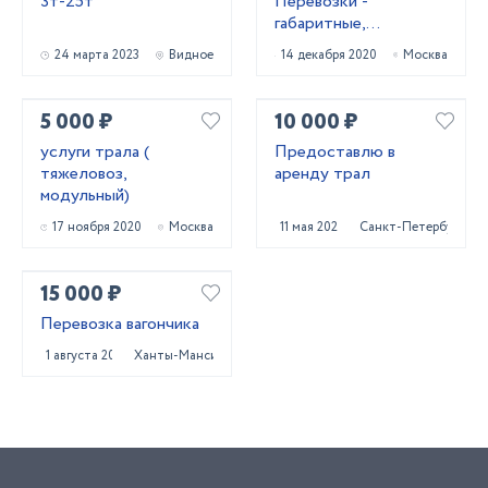
3т-25т
Перевозки -
габаритные,
негабаритные
24 марта 2023
Видное
14 декабря 2020
Москва
5 000 ₽
10 000 ₽
услуги трала (
Предоставлю в
тяжеловоз,
аренду трал
модульный)
17 ноября 2020
Москва
11 мая 2023
Санкт-Петербург
15 000 ₽
Перевозка вагончика
1 августа 2024
Ханты-Мансийск