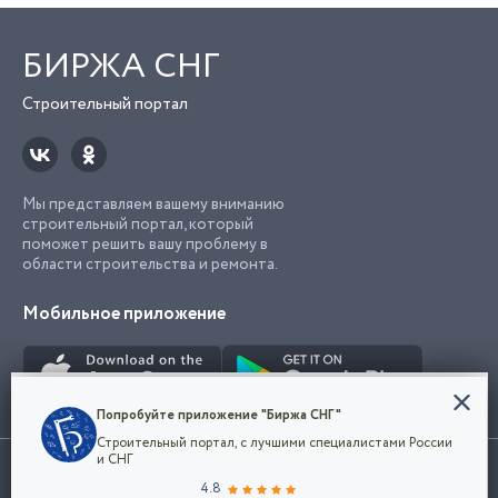
БИРЖА СНГ
Строительный портал
Мы представляем вашему вниманию
строительный портал, который
поможет решить вашу проблему в
области строительства и ремонта.
Мобильное приложение
Конфиденциальность
Попробуйте приложение "Биржа СНГ"
Мы используем файлы cookie, чтобы сделать
Строительный портал, с лучшими специалистами России
наш сайт удобным для каждого
Использование сайта, в том числе подача объявлений, означает
и СНГ
пользователя. Оставаясь на сайте,
ОК
согласие с
пользовательским соглашением
. Все логотипы и торговые
4.8
вы соглашаетесь
марки представленные на сайте являются собственностью их