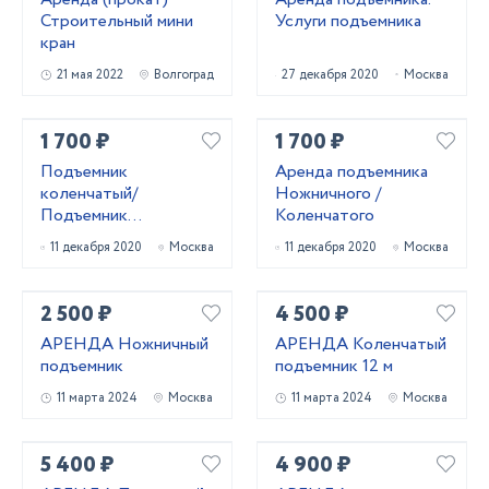
Строительный мини
Услуги подъемника
кран
21 мая 2022
Волгоград
27 декабря 2020
Москва
1 700 ₽
1 700 ₽
Подъемник
Аренда подъемника
коленчатый/
Ножничного /
Подъемник
Коленчатого
ножничный в аренду
11 декабря 2020
Москва
11 декабря 2020
Москва
2 500 ₽
4 500 ₽
АРЕНДА Ножничный
АРЕНДА Коленчатый
подъемник
подъемник 12 м
11 марта 2024
Москва
11 марта 2024
Москва
5 400 ₽
4 900 ₽