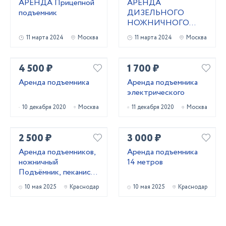
АРЕНДА Прицепной
АРЕНДА
подъемник
ДИЗЕЛЬНОГО
НОЖНИЧНОГО
ПОДЪЕМНИКА
11 марта 2024
Москва
11 марта 2024
Москва
4 500 ₽
1 700 ₽
Аренда подъемника
Аренда подъемника
электрического
10 декабря 2020
Москва
11 декабря 2020
Москва
2 500 ₽
3 000 ₽
Аренда подъемников,
Аренда подъемника
ножничный
14 метров
Подъёмник, пеканиска
в аренду
10 мая 2025
Краснодар
10 мая 2025
Краснодар