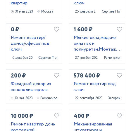
квартир
ключ
31 мая 2023
Москва
25 февраля 2022
Сергиев Посад
0 ₽
1 600 ₽
Ремонт квартир/
Мягкие окна,жидкие
домов/офисов под
окна пвх и
ключ
полиуретан.Монтаж
мягких окон
6 декабря 2020
Сергиев Посад
27 ноября 2020
Раменское
200 ₽
578 400 ₽
Фасадный декор из
Ремонт квартир под
пенополистирола
ключ
10 мая 2023
Раменское
22 сентября 2023
Загорск
10 000 ₽
400 ₽
Ремонт квартир дочь
Механизированная
коттеджей
штукатурка и