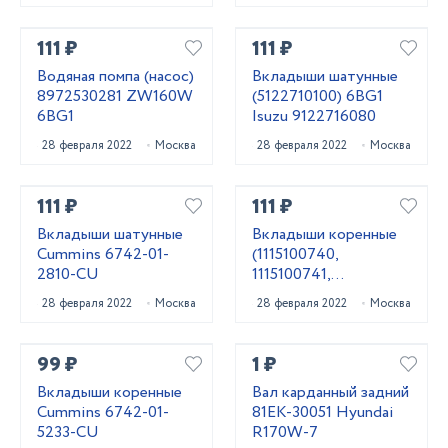
111 ₽
111 ₽
Водяная помпа (насос)
Вкладыши шатунные
8972530281 ZW160W
(5122710100) 6BG1
6BG1
Isuzu 9122716080
28 февраля 2022
Москва
28 февраля 2022
Москва
111 ₽
111 ₽
Вкладыши шатунные
Вкладыши коренные
Cummins 6742-01-
(1115100740,
2810-CU
1115100741,
1115100742) 6BG1
28 февраля 2022
Москва
28 февраля 2022
Москва
Isuzu 1115100743
99 ₽
1 ₽
Вкладыши коренные
Вал карданный задний
Cummins 6742-01-
81EK-30051 Hyundai
5233-CU
R170W-7