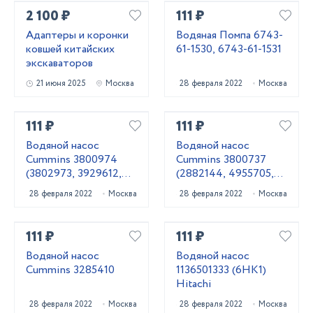
2 100 ₽
111 ₽
Адаптеры и коронки
Водяная Помпа 6743-
ковшей китайских
61-1530, 6743-61-1531
экскаваторов
21 июня 2025
Москва
28 февраля 2022
Москва
111 ₽
111 ₽
Водяной насос
Водяной насос
Cummins 3800974
Cummins 3800737
(3802973, 3929612,
(2882144, 4955705,
3285323, 4376357,
3803403, 3803260)
28 февраля 2022
Москва
28 февраля 2022
Москва
4955529, 3802442,
3973115)
111 ₽
111 ₽
Водяной насос
Водяной насос
Cummins 3285410
1136501333 (6HK1)
Hitachi
28 февраля 2022
Москва
28 февраля 2022
Москва