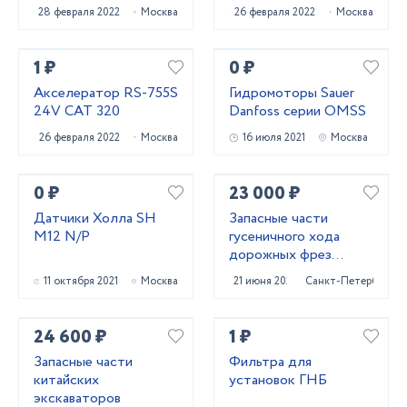
28 февраля 2022
Москва
26 февраля 2022
Москва
1 ₽
0 ₽
Акселератор RS-755S
Гидромоторы Sauer
24V CAT 320
Danfoss серии OMSS
26 февраля 2022
Москва
16 июля 2021
Москва
0 ₽
23 000 ₽
Датчики Холла SH
Запасные части
M12 N/P
гусеничного хода
дорожных фрез
Caterpillar PM620
11 октября 2021
Москва
21 июня 2025
Санкт-Петербург
24 600 ₽
1 ₽
Запасные части
Фильтра для
китайских
установок ГНБ
экскаваторов