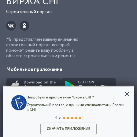
БИРЖА СНГ
Строительный портал
Мы представляем вашему вниманию
строительный портал, который
поможет решить вашу проблему в
области строительства и ремонта.
Мобильное приложение
Конфиденциальность
Попробуйте приложение "Биржа СНГ"
Мы используем файлы cookie, чтобы сделать
Строительный портал, с лучшими специалистами России
наш сайт удобным для каждого
Использование сайта, в том числе подача объявлений, означает
и СНГ
пользователя. Оставаясь на сайте,
ОК
согласие с
пользовательским соглашением
. Все логотипы и торговые
4.8
вы соглашаетесь
марки представленные на сайте являются собственностью их
с
Политикой конфиденциальности компании
владельца.
Разместить объявление
и принимаете условия использования cookie.
СКАЧАТЬ ПРИЛОЖЕНИЕ
©2026
Биржа СНГ