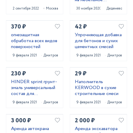
производство
2 сентября 2022
Москва
30 ноября 2020
Деденево
370 ₽
42 ₽
огнезащитная
Упрочняющая добавка
обработка всех видов
для бетонов и сухих
поверхностей
цементных смесей
9 февраля 2021
Дмитров
9 февраля 2021
Дмитров
230 ₽
29 ₽
HINDER sprint грунт-
Наполнитель
эмаль универсальный
KERWOOD в сухие
состав для
строительные смеси
восстановления
9 февраля 2021
Дмитров
9 февраля 2021
Дмитров
внешнего вида
металлич. конструкци
3 000 ₽
2 000 ₽
Аренда автокрана
Аренда экскаватора