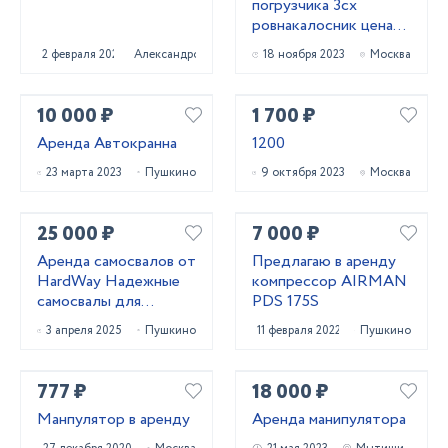
погрузчика 3сх
ровнакалосник цена
договорная
2 февраля 2025
Александров
18 ноября 2023
Москва
10 000 ₽
1 700 ₽
Аренда Автокранна
1200
23 марта 2023
Пушкино
9 октября 2023
Москва
25 000 ₽
7 000 ₽
Аренда самосвалов от
Предлагаю в аренду
HardWay Надежные
компрессор AIRMAN
самосвалы для
PDS 175S
перевозки материалов
3 апреля 2025
Пушкино
11 февраля 2022
Пушкино
777 ₽
18 000 ₽
Манпулятор в аренду
Аренда манипулятора