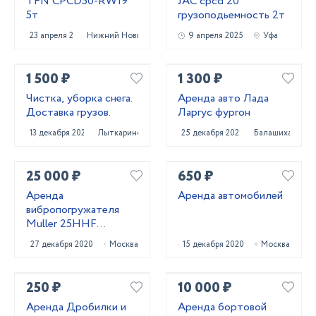
TFN CPCD50-RW19
JAC cpcd 20
5т
грузоподьемность 2т
23 апреля 2025
Нижний Новгород
9 апреля 2025
Уфа
1 500 ₽
1 300 ₽
Чистка, уборка снега.
Аренда авто Лада
Доставка грузов.
Ларгус фургон
13 декабря 2023
Лыткарино
25 декабря 2020
Балашиха
25 000 ₽
650 ₽
Аренда
Аренда автомобилей
вибропогружателя
Muller 25HHF
(Германия)
27 декабря 2020
Москва
15 декабря 2020
Москва
250 ₽
10 000 ₽
Аренда Дробилки и
Аренда бортовой