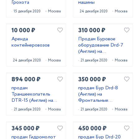
Грохота
машины
15 декабря 2020
Москва
24 декабря 2020
Москва
10 000 ₽
310 000 ₽
Аренда
Продам Буровое
контейнеровозов
оборудование Drd-7
(Англия) на
экскаваторы
24 декабря 2020
Москва
21 декабря 2020
Москва
погрузчики 5-10 тонн
894 000 ₽
350 000 ₽
продам
продам Бур Drd-8
Траншеекопатель
(Англия) на
DTR-15 (Англия) на
Фронтальные
экскаваторы
погрузчики (любые)
21 декабря 2020
Москва
21 декабря 2020
Москва
погрузчики
345 000 ₽
450 000 ₽
продам Гидромолот
продам Бур Drd-20