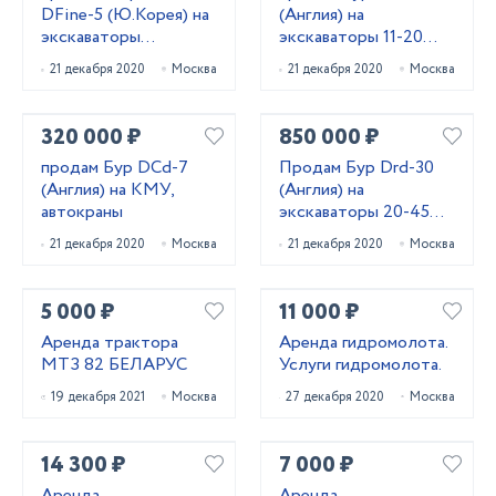
DFine-5 (Ю.Корея) на
(Англия) на
экскаваторы
экскаваторы 11-20
погрузчики 5-9 тонн
тонн
21 декабря 2020
Москва
21 декабря 2020
Москва
320 000 ₽
850 000 ₽
продам Бур DCd-7
Продам Бур Drd-30
(Англия) на КМУ,
(Англия) на
автокраны
экскаваторы 20-45
тонн
21 декабря 2020
Москва
21 декабря 2020
Москва
5 000 ₽
11 000 ₽
Аренда трактора
Аренда гидромолота.
МТЗ 82 БЕЛАРУС
Услуги гидромолота.
19 декабря 2021
Москва
27 декабря 2020
Москва
14 300 ₽
7 000 ₽
Аренда
Аренда