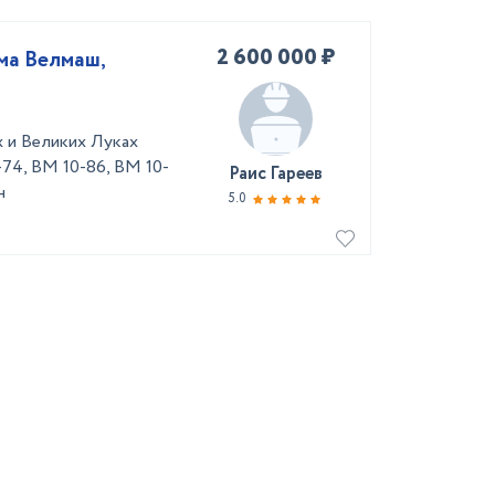
2 600 000 ₽
ма Велмаш,
 и Великих Луках
74, ВМ 10-86, ВМ 10-
Раис Гареев
н
5.0