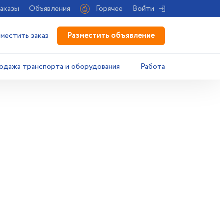
аказы
Объявления
Горячее
Войти
Разместить объявление
зместить заказ
одажа транспорта и оборудования
Работа