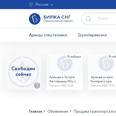
Россия
БИРЖА СНГ
Строительный портал
Аренда спецтехники
Грузоперевозки
Свободен
сейчас
Аренда и Услуги
Аренда услуги
Автовышки М/о г.
Компрессора
Домодедово
7 августа 2026 | 15:25
7 августа 2026 | 15:25
26,28,32 место
Главная
Объявления
Продажа транспорта и 