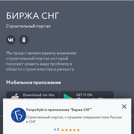
БИРЖА СНГ
Строительный портал
Мы представляем вашему вниманию
строительный портал, который
поможет решить вашу проблему в
области строительства и ремонта.
Мобильное приложение
Конфиденциальность
Попробуйте приложение "Биржа СНГ"
Мы используем файлы cookie, чтобы сделать
Строительный портал, с лучшими специалистами России
наш сайт удобным для каждого
Использование сайта, в том числе подача объявлений, означает
и СНГ
пользователя. Оставаясь на сайте,
ОК
согласие с
пользовательским соглашением
. Все логотипы и торговые
4.8
вы соглашаетесь
марки представленные на сайте являются собственностью их