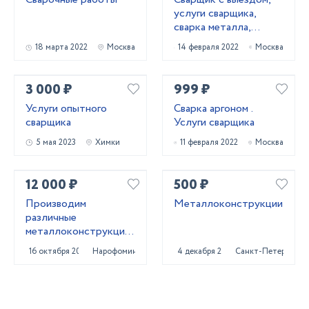
услуги сварщика,
сварка металла,
ремонт ворот и
18 марта 2022
Москва
14 февраля 2022
Москва
калиток
3 000 ₽
999 ₽
Услуги опытного
Сварка аргоном .
сварщика
Услуги сварщика
5 мая 2023
Химки
11 февраля 2022
Москва
12 000 ₽
500 ₽
Производим
Металлоконструкции
различные
металлоконструкции
для дома и бизнеса
16 октября 2024
Нарофоминск
4 декабря 2024
Санкт-Петербург