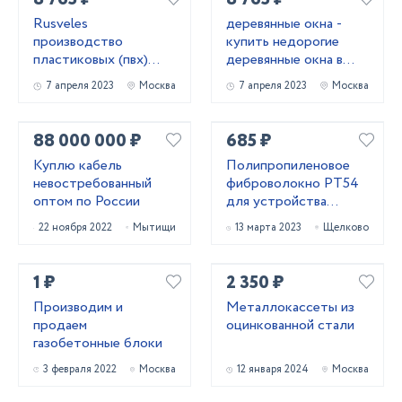
Rusveles
деревянные окна -
производство
купить недорогие
пластиковых (пвх)
деревянные окна в
окон и дверей в
Москве и
7 апреля 2023
Москва
7 апреля 2023
Москва
Москве и
Московской области
Московской области.
88 000 000 ₽
685 ₽
Куплю кабель
Полипропиленовое
невостребованный
фиброволокно РТ54
оптом по России
для устройства
паркингов со склада в
22 ноября 2022
Мытищи
13 марта 2023
Щелково
Москве
1 ₽
2 350 ₽
Производим и
Металлокассеты из
продаем
оцинкованной стали
газобетонные блоки
3 февраля 2022
Москва
12 января 2024
Москва