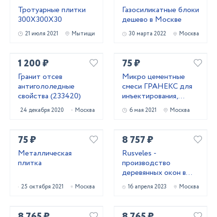
Тротуарные плитки
Газосиликатные блоки
300Х300Х30
дешево в Москве
21 июля 2021
Мытищи
30 марта 2022
Москва
1 200 ₽
75 ₽
Гранит отсев
Микро цементные
антигололедные
смеси ГРАНЕКС для
свойства (233420)
инъектирования,
укрепления кирпичной
24 декабря 2020
Москва
6 мая 2021
Москва
кладки
75 ₽
8 757 ₽
Металлическая
Rusveles -
плитка
производство
деревянных окон в
Москве и
25 октября 2021
Москва
16 апреля 2023
Москва
Московской области
8 765 ₽
8 765 ₽