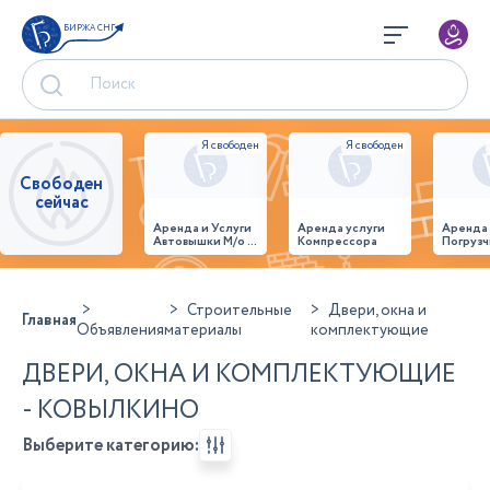
БИРЖА СНГ
Свободен
сейчас
Аренда и Услуги
Аренда услуги
Аренда
Автовышки М/о г.
Компрессора
Погрузч
Домодедово
26,28,32 место
Строительные
Двери, окна и
Главная
Объявления
материалы
комплектующие
ДВЕРИ, ОКНА И КОМПЛЕКТУЮЩИЕ
- КОВЫЛКИНО
Выберите категорию: