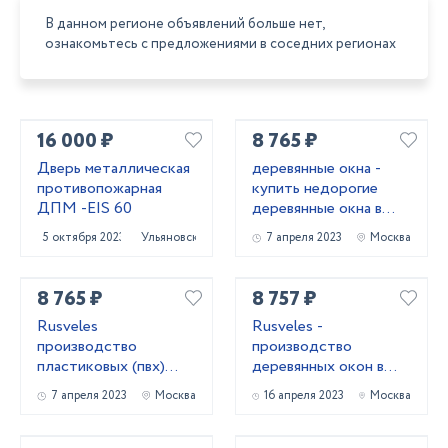
В данном регионе объявлений больше нет,
ознакомьтесь с предложениями в соседних регионах
16 000 ₽
8 765 ₽
Дверь металлическая
деревянные окна -
противопожарная
купить недорогие
ДПМ -EIS 60
деревянные окна в
Москве и
5 октября 2023
Ульяновск
7 апреля 2023
Москва
Московской области
8 765 ₽
8 757 ₽
Rusveles
Rusveles -
производство
производство
пластиковых (пвх)
деревянных окон в
окон и дверей в
Москве и
7 апреля 2023
Москва
16 апреля 2023
Москва
Москве и
Московской области
Московской области.