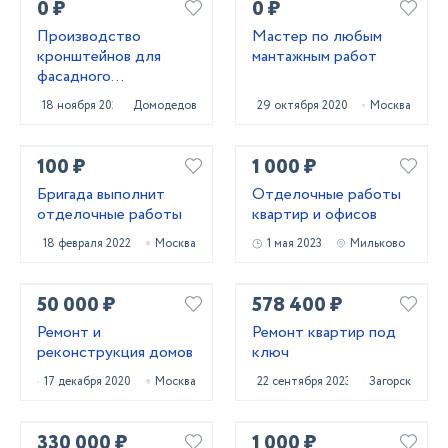
0 ₽
0 ₽
Производство
Мастер по любым
кронштейнов для
мантажным работ
фасадного
остекления и стоечно
18 ноября 2021
Домодедово
29 октября 2020
Москва
ригельных систем!
100 ₽
1 000 ₽
Бригада выполнит
Отделочные работы
отделочные работы
квартир и офисов
18 февраля 2022
Москва
1 мая 2023
Мильково
50 000 ₽
578 400 ₽
Ремонт и
Ремонт квартир под
реконструкция домов
ключ
17 декабря 2020
Москва
22 сентября 2023
Загорск
330 000 ₽
1 000 ₽