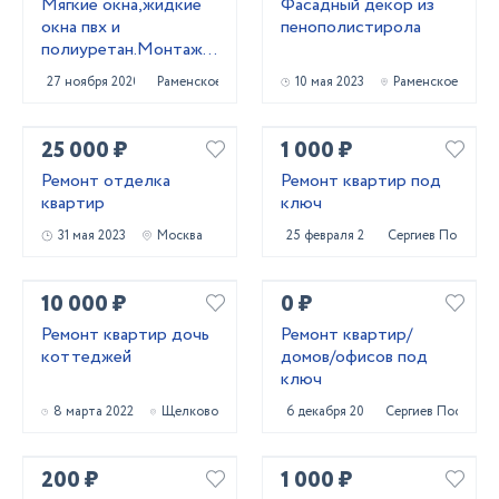
Мягкие окна,жидкие
Фасадный декор из
окна пвх и
пенополистирола
полиуретан.Монтаж
мягких окон
27 ноября 2020
Раменское
10 мая 2023
Раменское
25 000 ₽
1 000 ₽
Ремонт отделка
Ремонт квартир под
квартир
ключ
31 мая 2023
Москва
25 февраля 2022
Сергиев Посад
10 000 ₽
0 ₽
Ремонт квартир дочь
Ремонт квартир/
коттеджей
домов/офисов под
ключ
8 марта 2022
Щелково
6 декабря 2020
Сергиев Посад
200 ₽
1 000 ₽