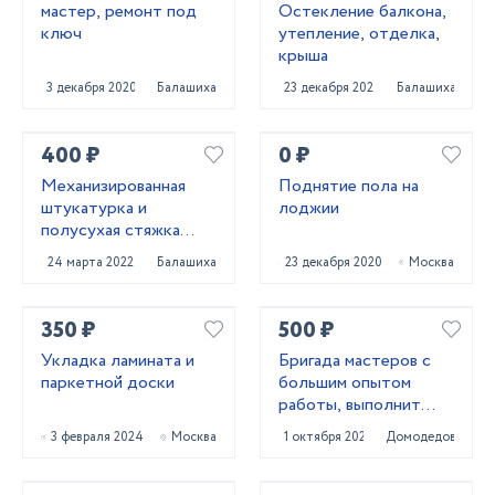
мастер, ремонт под
Остекление балкона,
ключ
утепление, отделка,
крыша
3 декабря 2020
Балашиха
23 декабря 2020
Балашиха
400 ₽
0 ₽
Механизированная
Поднятие пола на
штукатурка и
лоджии
полусухая стяжка
пола
24 марта 2022
Балашиха
23 декабря 2020
Москва
350 ₽
500 ₽
Укладка ламината и
Бригада мастеров с
паркетной доски
большим опытом
работы, выполнит
качественный ремонт
3 февраля 2024
Москва
1 октября 2020
Домодедово
квартиры, дома