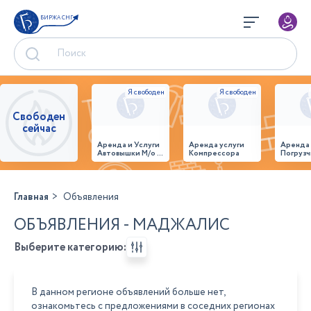
БИРЖА СНГ
Свободен
сейчас
Аренда и Услуги
Аренда услуги
Аренда
Автовышки М/о г.
Компрессора
Погрузч
Домодедово
26,28,32 место
Главная
Объявления
ОБЪЯВЛЕНИЯ - МАДЖАЛИС
Выберите категорию:
В данном регионе объявлений больше нет,
ознакомьтесь с предложениями в соседних регионах