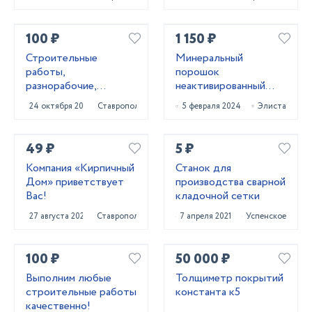
100 ₽
1 150 ₽
Строитeльныe
Минеральный
paботы,
порошок
разнорaбочиe,
неактивированный
рaбoчий нa чаc,
МП-1 ГОСТ 52129-03
24 октября 2023
Ставрополь
5 февраля 2024
Элиста
pабoчий нa пoлный
и МП-2 ГОСТ 32761-
paбoчи
14
49 ₽
5 ₽
Компания «Кирпичный
Станок для
Дом» приветствует
производства сварной
Вас!
кладочной сетки
27 августа 2024
Ставрополь
7 апреля 2021
Успенское
100 ₽
50 000 ₽
Выполним любые
Толщиметр покрытий
строительные работы
константа к5
качественно!