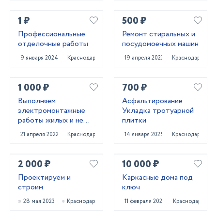
1 ₽
500 ₽
Профессиональные
Ремонт стиральных и
отделочные работы
посудомоечных машин
9 января 2024
Краснодар
19 апреля 2023
Краснодар
1 000 ₽
700 ₽
Выполняем
Асфальтирование
электромонтажные
Укладка тротуарной
работы жилых и не
плитки
жилых помещений под
21 апреля 2022
Краснодар
14 января 2025
Краснодар
ключ. Также объекты
промназначения.
2 000 ₽
10 000 ₽
Проектируем и
Каркасные дома под
строим
ключ
28 мая 2023
Краснодар
11 февраля 2024
Краснодар