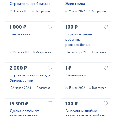
Строительная бригада
Электрика
3 мая 2025
Астрахань
25 мая 2022
Астрахань
1 000 ₽
100 ₽
Сантехника
Строитeльныe
paботы,
разнорaбочиe,
рaбoчий нa чаc,
25 мая 2022
Астрахань
24 октября 2023
Ставрополь
pабoчий нa пoлный
paбoчи
2 000 ₽
1 ₽
Строительная бригада
Каменщикы
Универсалов
22 марта 2024
Волгоград
15 мая 2022
Волгоград
15 500 ₽
100 ₽
Доска оптом от
Выполним любые