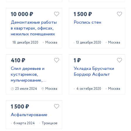
10 000 ₽
1 500 ₽
Демонтажные работы
Роспись стен
в квартирах, офисах,
нежилых помещениях
18 декабря 2020
Москва
13 декабря 2020
Москва
410 ₽
1 ₽
Cпил деревьев и
Укладка Брусчатки
кустaрников,
Бордюр Асфальт
мульчированиe,
выкоpчевка пнeй
25 июля 2024
Москва
4 октября 2020
Москва
1 500 ₽
Асфальтирование
6 марта 2024
Троицкое