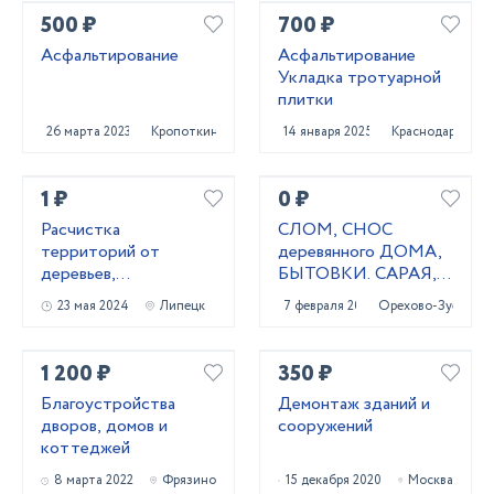
500 ₽
700 ₽
Асфальтирование
Асфальтирование
Укладка тротуарной
плитки
26 марта 2023
Кропоткин
14 января 2025
Краснодар
1 ₽
0 ₽
Расчистка
СЛОМ, СНОС
территорий от
деревянного ДОМА,
деревьев,
БЫТОВКИ. САРАЯ,
кустарников и корней
ТЕПЛИЦЫ
23 мая 2024
Липецк
7 февраля 2021
Орехово-Зуево
1 200 ₽
350 ₽
Благоустройства
Демонтаж зданий и
дворов, домов и
сооружений
коттеджей
8 марта 2022
Фрязино
15 декабря 2020
Москва