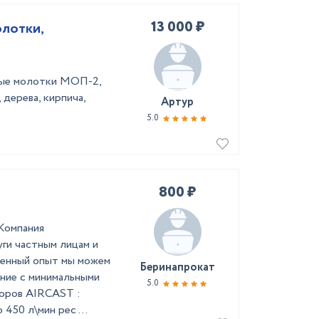
13 000 ₽
олотки,
ные молотки МОП-2,
дерева, кирпича,
Артур
5.0
800 ₽
Компания
ги частным лицам и
ленный опыт мы можем
Беринапрокат
ние с минимальными
5.0
соров АIRCAST :
450 л\мин рес ...