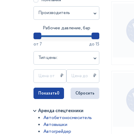
Производитель
Рабочее давление, бар
от
7
до
15
Тип цены:
Показать
0
Сбросить
Аренда спецтехники
Автобетоносмеситель
Автовышки
Автогрейдер