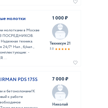
1 000 ₽
ные молотки
ми молотками в Москве
 БЕЗ ПОСРЕДНИКОВ.
. Надежная техника.
Техникум 21
4/7! Нал., б/нал.,
5.0
Комплектующие: -
 ...
7 000 ₽
AIRMAN PDS 175S
ми и бетоноломами!К
овый к работе
необходимое
Николай
 Также подача воздуха