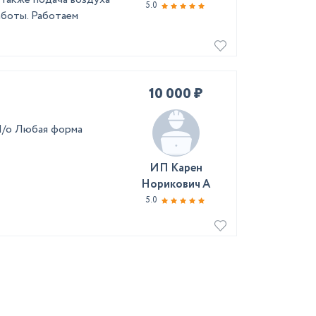
5.0
аботы. Работаем
10 000 ₽
М/о Любая форма
ИП Карен
Норикович А
5.0