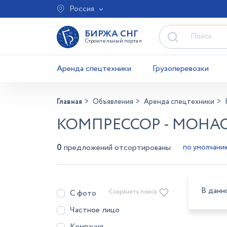
Россия
БИРЖА СНГ
Строительный портал
Аренда спецтехники
Грузоперевозки
Главная
Объявления
Аренда спецтехники
КОМПРЕССОР - МОН
0
предложений отсортированы
В данн
С фото
Сохранить поиск
Частное лицо
Компания