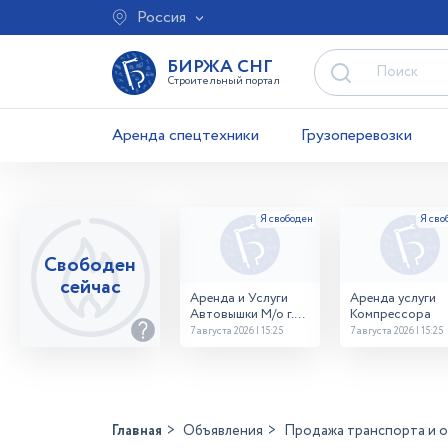
Россия
БИРЖА СНГ
Строительный портал
Аренда спецтехники
Грузоперевозки
Свободен
сейчас
Аренда и Услуги
Аренда услуги
Автовышки М/о г.
Компрессора
Домодедово
7 августа 2026 | 15:25
7 августа 2026 | 15:25
26,28,32 место
Главная
Объявления
Продажа транспорта и 