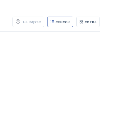
на карте
список
сетка