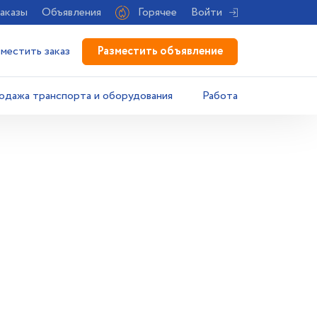
аказы
Объявления
Горячее
Войти
Разместить объявление
зместить заказ
одажа транспорта и оборудования
Работа