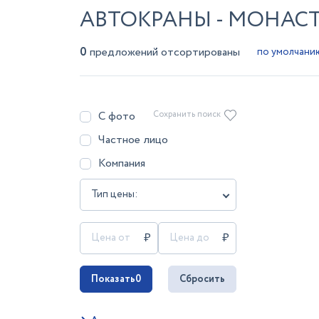
АВТОКРАНЫ - МОНА
0
предложений отсортированы
С фото
Сохранить поиск
Частное лицо
Компания
Тип цены:
Показать
0
Сбросить