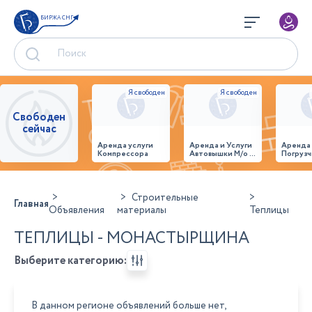
БИРЖА СНГ
Свободен
сейчас
Аренда услуги
Аренда и Услуги
Аренда
Компрессора
Автовышки М/о г.
Погрузч
Домодедово
26,28,32 место
Строительные
Главная
Объявления
материалы
Теплицы
ТЕПЛИЦЫ - МОНАСТЫРЩИНА
Выберите категорию:
В данном регионе объявлений больше нет,