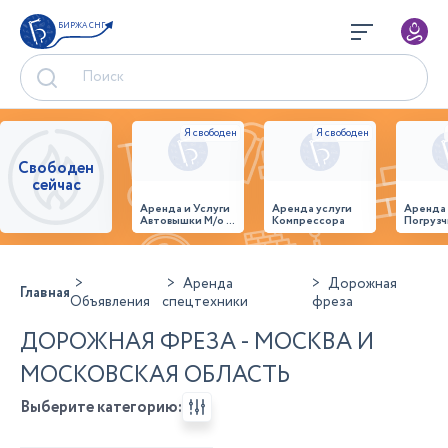
БИРЖА СНГ
Свободен
сейчас
Аренда и Услуги
Аренда услуги
Аренда
Автовышки М/о г.
Компрессора
Погрузч
Домодедово
26,28,32 место
Аренда
Дорожная
Главная
Объявления
спецтехники
фреза
ДОРОЖНАЯ ФРЕЗА - МОСКВА И
МОСКОВСКАЯ ОБЛАСТЬ
Выберите категорию: