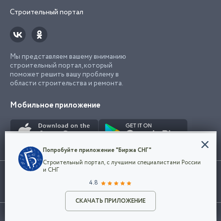
Строительный портал
Мы представляем вашему вниманию
строительный портал, который
поможет решить вашу проблему в
области строительства и ремонта.
Мобильное приложение
Конфиденциальность
Попробуйте приложение "Биржа СНГ"
Мы используем файлы cookie, чтобы сделать
Строительный портал, с лучшими специалистами России
наш сайт удобным для каждого
Использование сайта, в том числе подача объявлений, означает
и СНГ
пользователя. Оставаясь на сайте,
ОК
согласие с
пользовательским соглашением
. Все логотипы и торговые
4.8
вы соглашаетесь
марки представленные на сайте являются собственностью их
с
Политикой конфиденциальности компании
владельца.
Разместить объявление
и принимаете условия использования cookie.
СКАЧАТЬ ПРИЛОЖЕНИЕ
©2026
Биржа СНГ