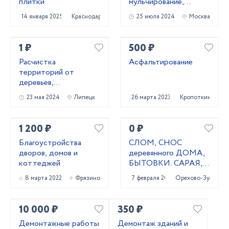
плитки
мульчированиe,
выкоpчевка пнeй
14 января 2025
Краснодар
25 июля 2024
Москва
1 ₽
500 ₽
Расчистка
Асфальтирование
территорий от
деревьев,
кустарников и корней
23 мая 2024
Липецк
26 марта 2023
Кропоткин
1 200 ₽
0 ₽
Благоустройства
СЛОМ, СНОС
дворов, домов и
деревянного ДОМА,
коттеджей
БЫТОВКИ. САРАЯ,
ТЕПЛИЦЫ
8 марта 2022
Фрязино
7 февраля 2021
Орехово-Зуево
10 000 ₽
350 ₽
Демонтажные работы
Демонтаж зданий и