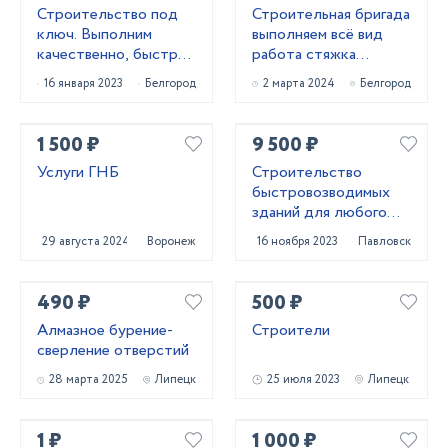
Строительство под
Строительная бригада
ключ. Выполним
выполняем всё вид
качественно, быстро,
работа стяжка
подскажем лучшее!
короед фасад
16 января 2023
Белгород
2 марта 2024
Белгород
штукатурк
1 500 ₽
9 500 ₽
Услуги ГНБ
Строительство
быстровозводимых
зданий для любого
бизнеса
29 августа 2024
Воронеж
16 ноября 2023
Павловск
490 ₽
500 ₽
Алмазное бурение-
Строители
сверление отверстий
28 марта 2025
Липецк
25 июля 2023
Липецк
1 ₽
1 000 ₽