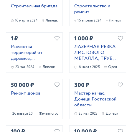
Строительная бригада
Строительство и
ремонт
16 марта 2024
Липецк
16 апреля 2024
Липецк
1 ₽
1 000 ₽
Расчистка
ЛАЗЕРНАЯ РЕЗКА
территорий от
ЛИСТОВОГО
деревьев,
МЕТАЛЛА, ТРУБ,
кустарников и корней
ВИНТОВЫЕ СВАИ
23 мая 2024
Липецк
6 марта 2025
Орел
50 000 ₽
300 ₽
Ремонт домов
Мастер на час.
Донецк Ростовской
области.
26 января 2024
Железногорск
25 мая 2023
Донецк
100 ₽
10 000 ₽