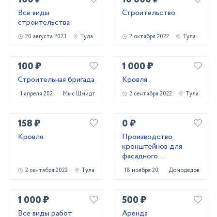
Все виды
Строительство
строительства
20 августа 2023
Тула
2 октября 2022
Тула
100 ₽
1 000 ₽
Строительная бригада
Кровля
1 апреля 2023
Мыс Шмидта
2 сентября 2022
Тула
158 ₽
0 ₽
Кровля.
Производство
кронштейнов для
фасадного
остекления и стоечно
2 сентября 2022
Тула
18 ноября 2021
Домодедово
ригельных систем!
1 000 ₽
500 ₽
Все виды работ
Аренда