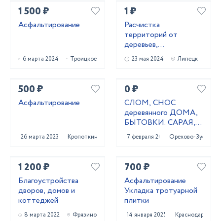
1 500 ₽
1 ₽
Асфальтирование
Расчистка
территорий от
деревьев,
кустарников и корней
6 марта 2024
Троицкое
23 мая 2024
Липецк
500 ₽
0 ₽
Асфальтирование
СЛОМ, СНОС
деревянного ДОМА,
БЫТОВКИ. САРАЯ,
ТЕПЛИЦЫ
26 марта 2023
Кропоткин
7 февраля 2021
Орехово-Зуево
1 200 ₽
700 ₽
Благоустройства
Асфальтирование
дворов, домов и
Укладка тротуарной
коттеджей
плитки
8 марта 2022
Фрязино
14 января 2025
Краснодар