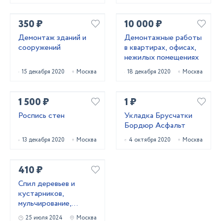
350 ₽
10 000 ₽
Демонтаж зданий и
Демонтажные работы
сооружений
в квартирах, офисах,
нежилых помещениях
15 декабря 2020
Москва
18 декабря 2020
Москва
1 500 ₽
1 ₽
Роспись стен
Укладка Брусчатки
Бордюр Асфальт
13 декабря 2020
Москва
4 октября 2020
Москва
410 ₽
Cпил деревьев и
кустaрников,
мульчированиe,
выкоpчевка пнeй
25 июля 2024
Москва