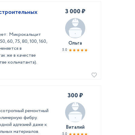
3 000 ₽
строительных
ует: Микрокальцит
, 60, 75, 80, 100, 160,
Ольга
меняется в
5.0
ак же в качестве
тве кольматанта).
300 ₽
кcотропный ремонтный
олимерную фибру.
дной адгезией даже к
Виталий
льных материалов.
5.0