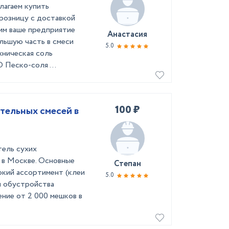
лагаем купить
 розницу с доставкой
им ваше предприятие
Анастасия
льшую часть в смеси
5.0
хническая соль
ско-соля ...
100 ₽
тельных смесей в
тель сухих
 в Москве. Основные
Степан
окий ассортимент (клеи
5.0
я обустройства
ние от 2 000 мешков в