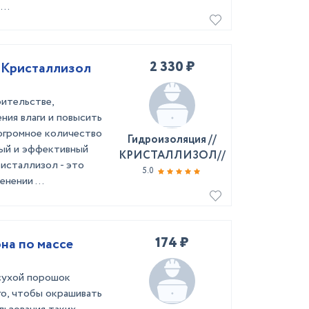
..
2 330 ₽
 Кристаллизол
оительстве,
ния влаги и повысить
 огромное количество
Гидроизоляция //
ный и эффективный
КРИСТАЛЛИЗОЛ//
исталлизол - это
5.0
нении ...
174 ₽
на по массе
сухой порошок
го, чтобы окрашивать