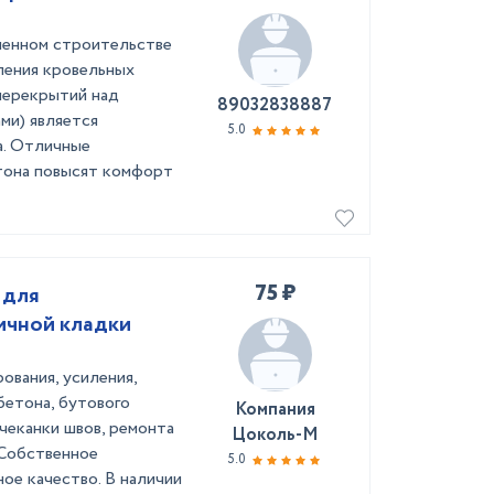
менном строительстве
ления кровельных
перекрытий над
89032838887
ми) является
5.0
а. Отличные
она повысят комфорт
75 ₽
 для
ичной кладки
ования, усиления,
бетона, бутового
Компания
ачеканки швов, ремонта
Цоколь-М
 Собственное
5.0
ное качество. В наличии