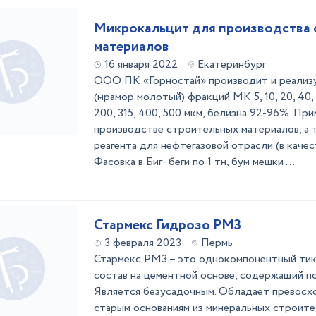
Микрокальцит для производства 
материалов
16 января 2022
Екатеринбург
ООО ПК «Горностай» производит и реализ
(мрамор молотый) фракций МК 5, 10, 20, 40, 50
200, 315, 400, 500 мкм, белизна 92-96%. При
производстве строительных материалов, а т
реагента для нефтегазовой отрасли (в качес
Фасовка в Биг- беги по 1 тн, бум мешки ...
Стармекс Гидрозо РМ3
3 февраля 2023
Пермь
Стармекс РМ3 – это однокомпонентный ти
состав на цементной основе, содержащий п
Является безусадочным. Обладает превосхо
старым основаниям из минеральных строите