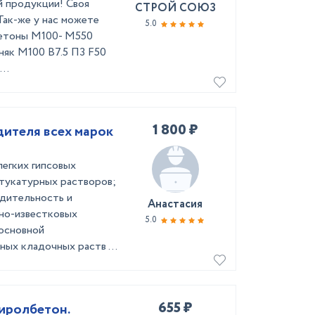
й продукции! Своя
СТРОЙ СОЮЗ
Так-же у нас можете
5.0
бетоны М100- М550
няк М100 B7.5 П3 F50
..
1 800 ₽
водителя всех марок
легких гипсовых
тукатурных растворов;
одительность и
Анастасия
но-известковых
5.0
 основной
ых кладочных раств ...
655 ₽
иролбетон.