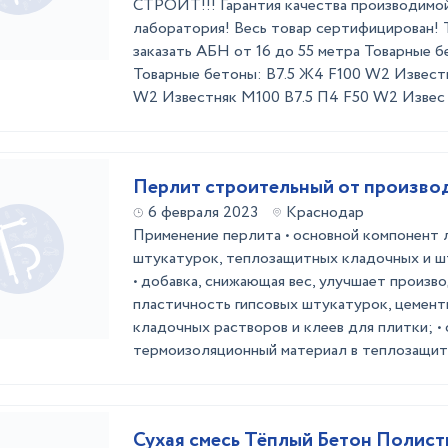
СТРОИТ!!! Гарантия качества производимо
лаборатория! Весь товар сертифицирован! 
заказать АБН от 16 до 55 метра Товарные 
Товарные бетоны: B7.5 Ж4 F100 W2 Извест
W2 Известняк М100 B7.5 П4 F50 W2 Извес .
Перлит строительный от произ
6 февраля 2023
Краснодар
Применение перлита • основной компонент 
штукатурок, теплозащитных кладочных и ш
• добавка, снижающая вес, улучшает произв
пластичность гипсовых штукатурок, цемент
кладочных растворов и клеев для плитки; •
термоизоляционный материал в теплозащитн
Сухая смесь Тёплый Бетон Полист