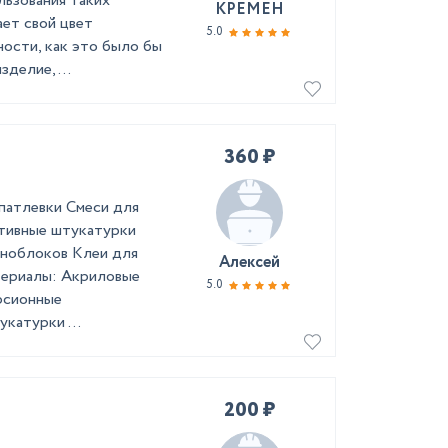
льзования таких
КРЕМЕН
ает свой цвет
5.0
ности, как это было бы
делие, ...
360 ₽
патлевки Смеси для
ативные штукатурки
еноблоков Клеи для
Алексей
териалы: Акриловые
5.0
рсионные
катурки ...
200 ₽