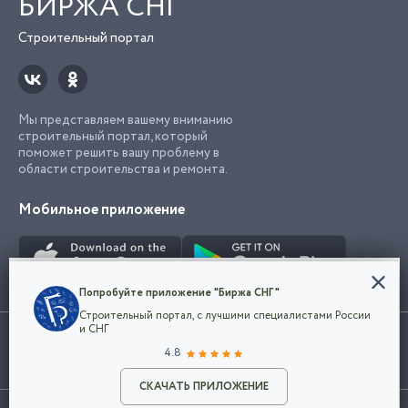
БИРЖА СНГ
Строительный портал
Мы представляем вашему вниманию
строительный портал, который
поможет решить вашу проблему в
области строительства и ремонта.
Мобильное приложение
Конфиденциальность
Попробуйте приложение "Биржа СНГ"
Мы используем файлы cookie, чтобы сделать
Строительный портал, с лучшими специалистами России
наш сайт удобным для каждого
Использование сайта, в том числе подача объявлений, означает
и СНГ
пользователя. Оставаясь на сайте,
ОК
согласие с
пользовательским соглашением
. Все логотипы и торговые
4.8
вы соглашаетесь
марки представленные на сайте являются собственностью их
с
Политикой конфиденциальности компании
владельца.
Разместить объявление
и принимаете условия использования cookie.
СКАЧАТЬ ПРИЛОЖЕНИЕ
©2026
Биржа СНГ