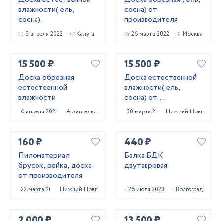
влажности( ель,
сосна) от
сосна).
производителя
3 апреля 2022
Калуга
26 марта 2022
Москва
15 500 ₽
15 500 ₽
Доска обрезная
Доска естественной
естестеенной
влажности( ель,
влажности
сосна) от
производителя
6 апреля 2022
Архангельск
30 марта 2022
Нижний Новгород
160 ₽
440 ₽
Пиломатериал
Балка БДК
брусок, рейка, доска
двутавровая
от производителя
22 марта 2022
Нижний Новгород
26 июля 2023
Волгоград
2 000 ₽
13 500 ₽