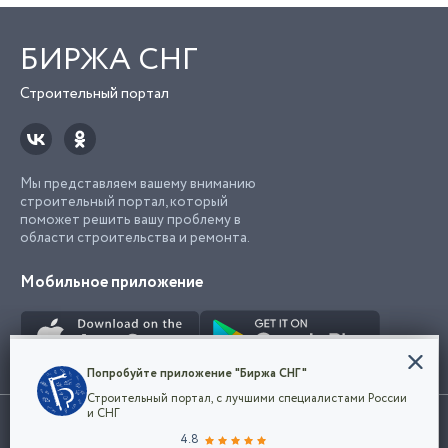
БИРЖА СНГ
Строительный портал
Мы представляем вашему вниманию
строительный портал, который
поможет решить вашу проблему в
области строительства и ремонта.
Мобильное приложение
Конфиденциальность
Попробуйте приложение "Биржа СНГ"
Мы используем файлы cookie, чтобы сделать
Строительный портал, с лучшими специалистами России
наш сайт удобным для каждого
Использование сайта, в том числе подача объявлений, означает
и СНГ
пользователя. Оставаясь на сайте,
ОК
согласие с
пользовательским соглашением
. Все логотипы и торговые
4.8
вы соглашаетесь
марки представленные на сайте являются собственностью их