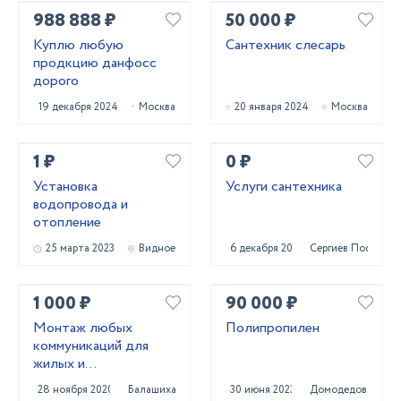
988 888 ₽
50 000 ₽
Куплю любую
Сантехник слесарь
продкцию данфосс
дорого
19 декабря 2024
Москва
20 января 2024
Москва
1 ₽
0 ₽
Установка
Услуги сантехника
водопровода и
отопление
25 марта 2023
Видное
6 декабря 2020
Сергиев Посад
1 000 ₽
90 000 ₽
Монтаж любых
Полипропилен
коммуникаций для
жилых и
коммерческих
28 ноября 2020
Балашиха
30 июня 2023
Домодедово
помещений.