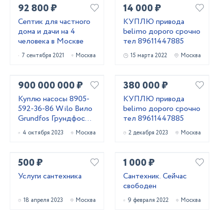
92 800 ₽
14 000 ₽
Септик для частного
КУПЛЮ привода
дома и дачи на 4
belimo дорого срочно
человека в Москве
тел 89611447885
7 сентября 2021
Москва
15 марта 2022
Москва
900 000 000 ₽
380 000 ₽
Куплю насосы 8905-
КУПЛЮ привода
592-36-86 Wilo Вило
belimo дорого срочно
Grundfos Грундфос
тел 89611447885
Dap Дап. и другие м
4 октября 2023
Москва
2 декабря 2023
Москва
500 ₽
1 000 ₽
Услуги сантехника
Сантехник. Сейчас
свободен
18 апреля 2023
Москва
9 февраля 2022
Москва