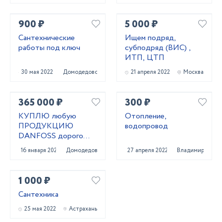
900 ₽
5 000 ₽
Сантехнические
Ищем подряд,
работы под ключ
субподряд (ВИС) ,
ИТП, ЦТП
30 мая 2022
Домодедово
21 апреля 2022
Москва
365 000 ₽
300 ₽
КУПЛЮ любую
Отопление,
ПРОДУКЦИЮ
водопровод
DANFOSS дорого
срочно тел
16 января 2022
Домодедово
27 апреля 2022
Владимир
89611447885
1 000 ₽
Сантехника
25 мая 2022
Астрахань