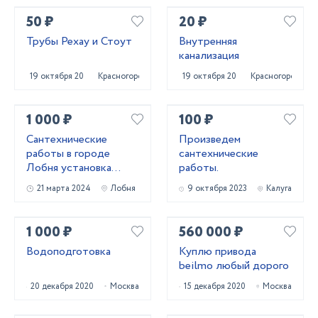
50 ₽
20 ₽
Трубы Рехау и Стоут
Внутренняя
канализация
19 октября 2020
Красногорск
19 октября 2020
Красногорск
1 000 ₽
100 ₽
Сантехнические
Произведем
работы в городе
сантехнические
Лобня установка
работы.
замена ремонт
21 марта 2024
Лобня
9 октября 2023
Калуга
1 000 ₽
560 000 ₽
Водоподготовка
Куплю привода
beilmo любый дорого
20 декабря 2020
Москва
15 декабря 2020
Москва