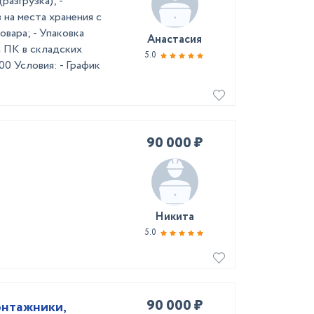
азгрузка); -
 на места хранения с
вара; - Упаковка
Анастасия
а ПК в складских
5.0
0 Условия: - График
90 000 ₽
Никита
5.0
90 000 ₽
онтажники,