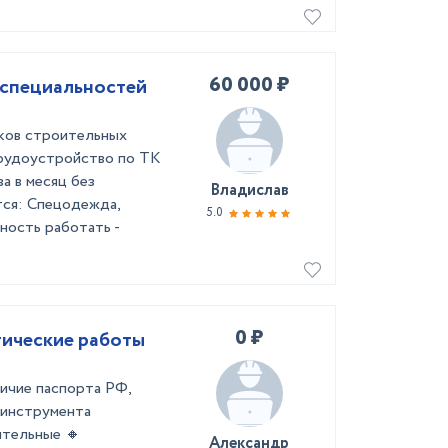
60 000 ₽
 специальностей
ков строительных
трудоустройство по ТК
а в месяц без
Владислав
ся: Спецодежда,
5.0
ность работать -
0 ₽
 под ключ ? Косметические работы
личие паспорта РФ,
 инструмента
ительные 🔸
Александр