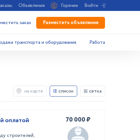
аказы
Объявления
Горячее
Войти
Разместить объявление
зместить заказ
одажа транспорта и оборудования
Работа
на карте
список
сетка
70 000 ₽
чной оплатой
аду строителей,