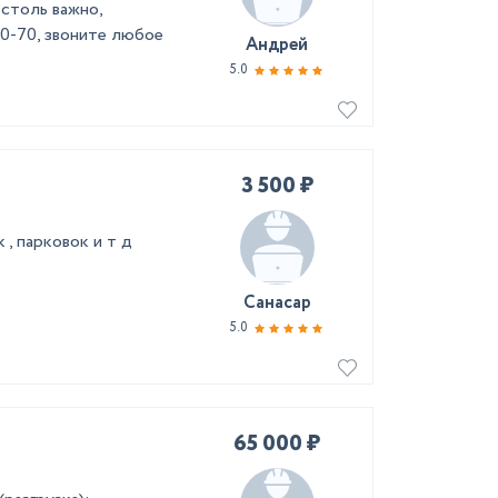
 столь важно,
60-70, звоните любое
Андрей
5.0
3 500 ₽
, парковок и т д
Санасар
5.0
65 000 ₽