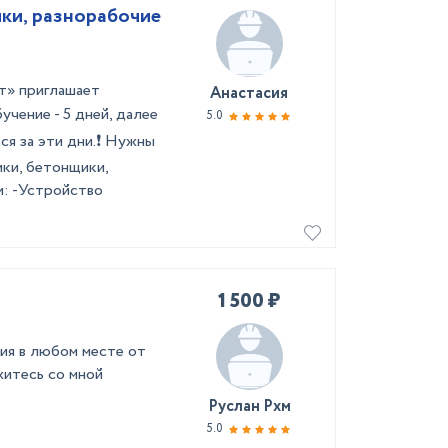
ки, разнорабочие
т» приглашает
Анастасия
учение - 5 дней, далее
5.0
тся за эти дни.❗ Нужны
ики, бетонщики,
и: -Устройство
1 500 ₽
ия в любом месте от
житесь со мной
Руслан Рхм
5.0