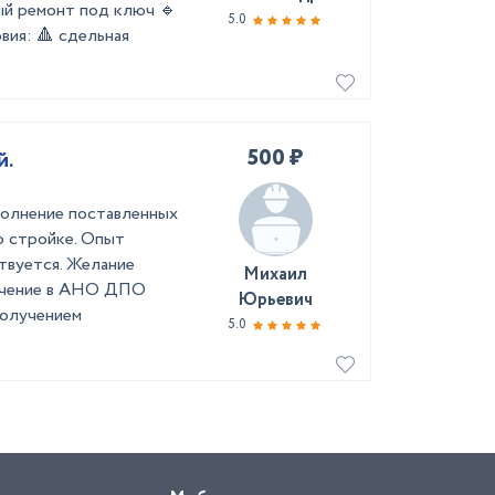
ый ремонт под ключ 🔹
5.0
вия: 🔺 сдельная
500 ₽
й.
полнение поставленных
о стройке. Опыт
твуется. Желание
Михаил
бучение в АНО ДПО
Юрьевич
лучением
5.0