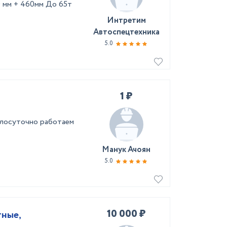
0 мм + 460мм До 65т
Интретим
Автоспецтехника
5.0
1 ₽
углосуточно работаем
Манук Ачоян
5.0
10 000 ₽
тные,