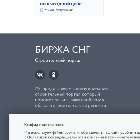
по выгодной цене
Мини-погрузчик
БИРЖА СНГ
Строительный портал
Мы представляем вашему вниманию
строительный портал, который
поможет решить вашу проблему в
области строительства и ремонта.
Попро
Строи
Конфиденциальность
Использование сайта, в том числе подача объявлений, озна
Мы используем файлы cookie, чтобы сделать наш сайт удобным дл
владельца.
с
Политикой конфиденциальности компании
и принимаете услов