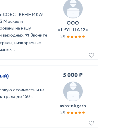
и от СОБСТВЕННИКА!
ей Москве и
ООО
рованы на нашу
«ГРУППА 12»
и выходных. ☎️ Звоните
5.0
 тралы, низкорамные
зных ...
5 000 ₽
ный)
совую стоимость и на
 трала до 150т.
avto-oligarh
5.0