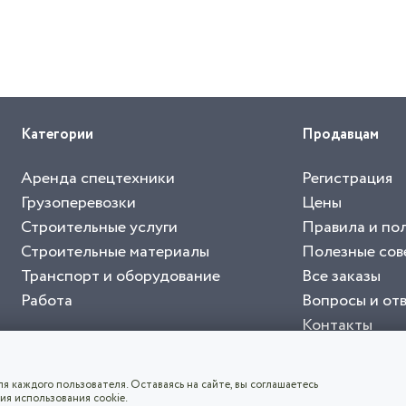
Категории
Продавцам
Аренда спецтехники
Регистрация
Грузоперевозки
Цены
Строительные услуги
Правила и по
Строительные материалы
Полезные сов
Транспорт и оборудование
Все заказы
Работа
Вопросы и от
Контакты
буйте приложение "Биржа СНГ"
тельный портал, с лучшими специалистами России и СНГ
4.8
чает согласие с
пользовательским соглашением
. Все логотипы и торговые марк
я каждого пользователя. Оставаясь на сайте, вы соглашаетесь
ия использования cookie.
СКАЧАТЬ ПРИЛОЖЕНИЕ