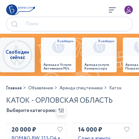
БИРЖА СНГ
Свободен
сейчас
Аренда и Услуги
Аренда услуги
Аренда
Автовышки М/о г.
Компрессора
Погрузч
Домодедово
26,28,32 место
Главная
Объявления
Аренда спецтехники
Каток
КАТОК - ОРЛОВСКАЯ ОБЛАСТЬ
Выберите категорию:
20 000 ₽
14 000 ₽
BOMAG BW 213-D4 в
Сдаю в аренду