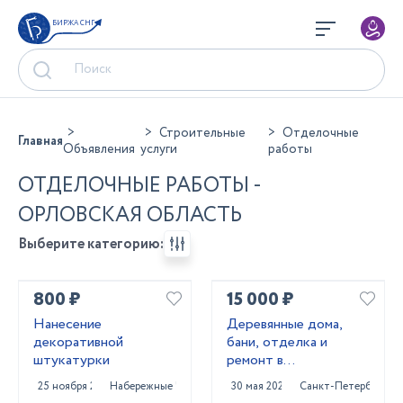
БИРЖА СНГ
Строительные
Отделочные
Главная
Объявления
услуги
работы
ОТДЕЛОЧНЫЕ РАБОТЫ -
ОРЛОВСКАЯ ОБЛАСТЬ
Выберите категорию:
800 ₽
15 000 ₽
Нанесение
Деревянные дома,
декоративной
бани, отделка и
штукатурки
ремонт в
Приозерском и
25 ноября 2025
Набережные Челны
30 мая 2025
Санкт-Петербург
Выборгском районах