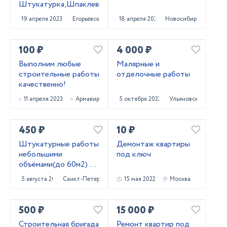
Штукатурка,Шпаклевка,Покраска
19 апреля 2023
Егорьевск
18 апреля 2023
Новосибирск
100 ₽
4 000 ₽
Выполним любые
Малярные и
строительные работы
отделочные работы
качественно!
11 апреля 2023
Армавир
5 октября 2022
Ульяновск
450 ₽
10 ₽
Штукатурные работы
Демонтаж квартиры
небольшими
под ключ
объёмами(до 60м2) по
маякам, по правилу
5 августа 2022
Санкт-Петербург
15 мая 2022
Москва
500 ₽
15 000 ₽
Строительная бригада
Ремонт квартир под