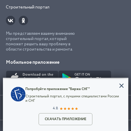
Строительный портал
Мы представляем вашему вниманию
строительный портал, который
поможет решить вашу проблему в
области строительства и ремонта.
Мобильное приложение
Конфиденциальность
Попробуйте приложение "Биржа СНГ"
Мы используем файлы cookie, чтобы сделать
Строительный портал, с лучшими специалистами России
наш сайт удобным для каждого
Использование сайта, в том числе подача объявлений, означает
и СНГ
пользователя. Оставаясь на сайте,
ОК
согласие с
пользовательским соглашением
. Все логотипы и торговые
4.8
вы соглашаетесь
марки представленные на сайте являются собственностью их
с
Политикой конфиденциальности компании
владельца.
Разместить объявление
и принимаете условия использования cookie.
СКАЧАТЬ ПРИЛОЖЕНИЕ
©2026
Биржа СНГ