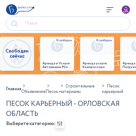
БИРЖА СНГ
Свободен
сейчас
Аренда и Услуги
Аренда услуги
Аренда
Автовышки М/о г.
Компрессора
Погрузч
Домодедово
26,28,32 место
Строительные
Песок
Главная
Объявления
Песок
материалы
карьерный
ПЕСОК КАРЬЕРНЫЙ - ОРЛОВСКАЯ
ОБЛАСТЬ
Выберите категорию: