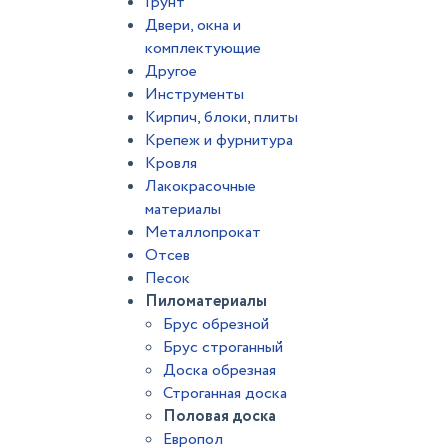
Грунт
Двери, окна и
комплектующие
Другое
Инструменты
Кирпич, блоки, плиты
Крепеж и фурнитура
Кровля
Лакокрасочные
материалы
Металлопрокат
Отсев
Песок
Пиломатериалы
Брус обрезной
Брус строганный
Доска обрезная
Строганная доска
Половая доска
Европол