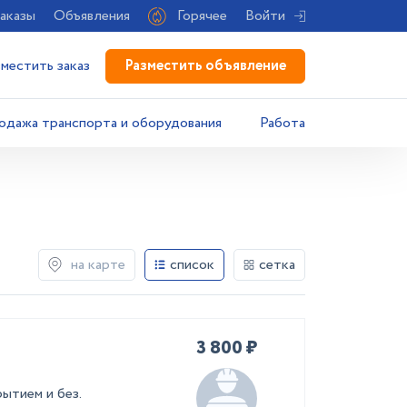
аказы
Объявления
Горячее
Войти
Разместить объявление
зместить заказ
одажа транспорта и оборудования
Работа
на карте
список
сетка
3 800 ₽
ытием и без.