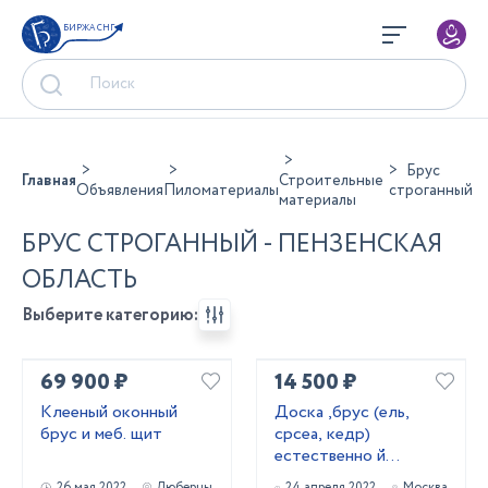
БИРЖА СНГ
Брус
Главная
Строительные
Объявления
Пиломатериалы
строганный
материалы
БРУС СТРОГАННЫЙ - ПЕНЗЕНСКАЯ
ОБЛАСТЬ
Выберите категорию:
69 900 ₽
14 500 ₽
Клееный оконный
Доска ,брус (ель,
брус и меб. щит
срсеа, кедр)
естественно й
влажности
26 мая 2022
Люберцы
24 апреля 2022
Москва