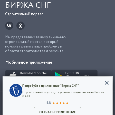
БИРЖА СНГ
Строительный портал
Мы представляем вашему вниманию
строительный портал, который
поможет решить вашу проблему в
области строительства и ремонта.
Мобильное приложение
Конфиденциальность
Попробуйте приложение "Биржа СНГ"
Мы используем файлы cookie, чтобы сделать
Строительный портал, с лучшими специалистами России
наш сайт удобным для каждого
Использование сайта, в том числе подача объявлений, означает
и СНГ
пользователя. Оставаясь на сайте,
ОК
согласие с
пользовательским соглашением
. Все логотипы и торговые
4.8
вы соглашаетесь
марки представленные на сайте являются собственностью их
с
Политикой конфиденциальности компании
владельца.
Разместить объявление
и принимаете условия использования cookie.
СКАЧАТЬ ПРИЛОЖЕНИЕ