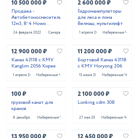
10 500 000 ₽
2 600 000 ₽
Продажа -
Гидроманипуляторы
Автобетоносмеситель
для леса и лома
12м3, 8*4 Howo
Велмаш, мультилифт
HW76
24 февраля 2022
Самара
1 апреля 2025
Набережные Челны
12 900 000 ₽
11 200 000 ₽
Камаз 43118 с КМУ
Бортовой Камаз 43118
Kanglim 2056 Корея
с КМУ Horyong 206
1 апреля 2025
Набережные Челны
13 июня 2023
Набережные Челны
100 ₽
2 100 000 ₽
грузовой канат для
Lonking cdm 308
кранов
8 декабря 2023
Набережные Челны
27 мая 2023
Набережные Челны
13 950 000 ₽
12 450 000 ₽