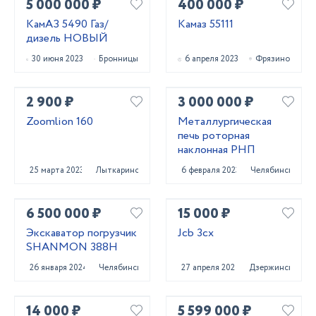
5 000 000 ₽
400 000 ₽
КамАЗ 5490 Газ/
Камаз 55111
дизель НОВЫЙ
30 июня 2023
Бронницы
6 апреля 2023
Фрязино
2 900 ₽
3 000 000 ₽
Zoomlion 160
Металлургическая
печь роторная
наклонная РНП
25 марта 2023
Лыткарино
6 февраля 2023
Челябинск
6 500 000 ₽
15 000 ₽
Экскаватор погрузчик
Jcb 3cx
SHANMON 388H
26 января 2024
Челябинск
27 апреля 2022
Дзержинск
14 000 ₽
5 599 000 ₽