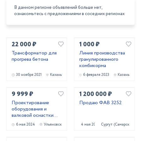
В данном регионе объявлений больше нет,
ознакомьтесь с предложениями в соседних регионах
22 000 ₽
1 000 ₽
Трансформатор для
Линия производства
прогрева бетона
гранулированного
комбикорма
30 ноября 2021
Казань
6 февраля 2023
Казань
9 999 ₽
1 200 000 ₽
Проектирование
Продаю ФАВ 3252
оборудования и
валковой оснастки
для профилирования
6 мая 2024
Ульяновск
4 мая 2023
Сургут (Самарская обл.
металла