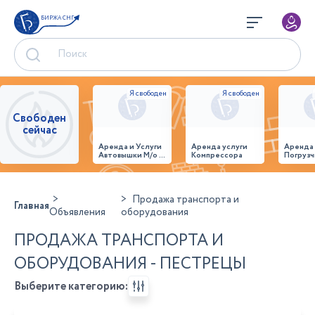
БИРЖА СНГ
Свободен
сейчас
Аренда и Услуги
Аренда услуги
Аренда
Автовышки М/о г.
Компрессора
Погрузч
Домодедово
26,28,32 место
Продажа транспорта и
Главная
Объявления
оборудования
ПРОДАЖА ТРАНСПОРТА И
ОБОРУДОВАНИЯ - ПЕСТРЕЦЫ
Выберите категорию: