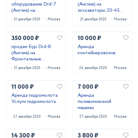
оборудование Drd-7
(Англия) на
(Англия) на
экскаваторы 20-45
экскаваторы
тонн
21 декабря 2020
Москва
21 декабря 2020
Москва
погрузчики 5-10 тонн
350 000 ₽
10 000 ₽
продам Бур Drd-8
Аренда
(Англия) на
контейнеровозов
Фронтальные
погрузчики (любые)
21 декабря 2020
Москва
24 декабря 2020
Москва
11 000 ₽
7 000 ₽
Аренда гидромолота.
Аренда
Услуги гидромолота.
поливомоечной
машины
27 декабря 2020
Москва
27 декабря 2020
Москва
14 300 ₽
3 800 ₽