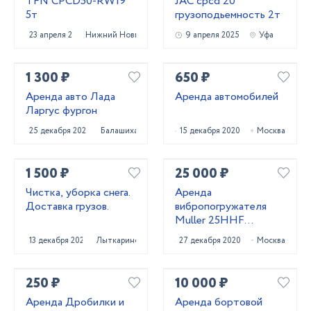
TFN CPCD50-RW19
JAC cpcd 20
5т
грузоподьемность 2т
23 апреля 2025
Нижний Новгород
9 апреля 2025
Уфа
1 300 ₽
650 ₽
Аренда авто Лада
Аренда автомобилей
Ларгус фургон
25 декабря 2020
Балашиха
15 декабря 2020
Москва
1 500 ₽
25 000 ₽
Чистка, уборка снега.
Аренда
Доставка грузов.
вибропогружателя
Muller 25HHF
(Германия)
13 декабря 2023
Лыткарино
27 декабря 2020
Москва
250 ₽
10 000 ₽
Аренда Дробилки и
Аренда бортовой