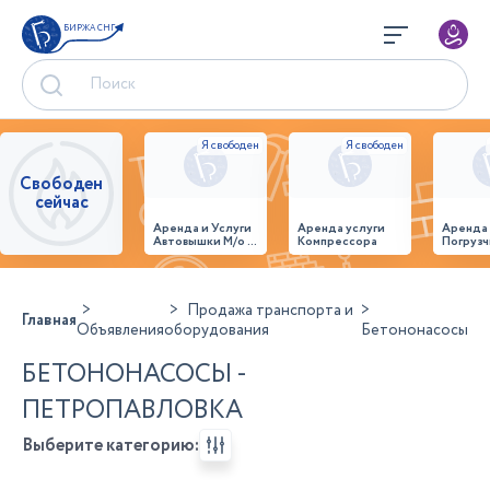
БИРЖА СНГ
Свободен
сейчас
Аренда и Услуги
Аренда услуги
Аренда
Автовышки М/о г.
Компрессора
Погрузч
Домодедово
26,28,32 место
Продажа транспорта и
Главная
Объявления
оборудования
Бетононасосы
БЕТОНОНАСОСЫ -
ПЕТРОПАВЛОВКА
Выберите категорию: