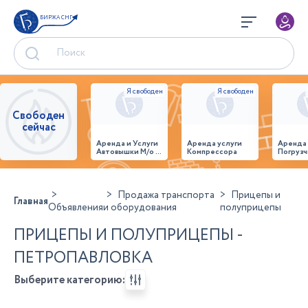
БИРЖА СНГ
Свободен
сейчас
Аренда и Услуги
Аренда услуги
Аренда
Автовышки М/о г.
Компрессора
Погрузч
Домодедово
26,28,32 место
Продажа транспорта
Прицепы и
Главная
Объявления
и оборудования
полуприцепы
ПРИЦЕПЫ И ПОЛУПРИЦЕПЫ -
ПЕТРОПАВЛОВКА
Выберите категорию: