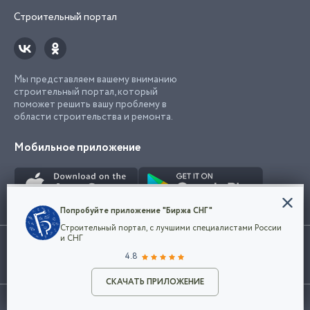
Строительный портал
Мы представляем вашему вниманию
строительный портал, который
поможет решить вашу проблему в
области строительства и ремонта.
Мобильное приложение
Конфиденциальность
Попробуйте приложение "Биржа СНГ"
Мы используем файлы cookie, чтобы сделать
Строительный портал, с лучшими специалистами России
наш сайт удобным для каждого
Использование сайта, в том числе подача объявлений, означает
и СНГ
пользователя. Оставаясь на сайте,
ОК
согласие с
пользовательским соглашением
. Все логотипы и торговые
4.8
вы соглашаетесь
марки представленные на сайте являются собственностью их
с
Политикой конфиденциальности компании
владельца.
Разместить объявление
и принимаете условия использования cookie.
СКАЧАТЬ ПРИЛОЖЕНИЕ
©2026
Биржа СНГ