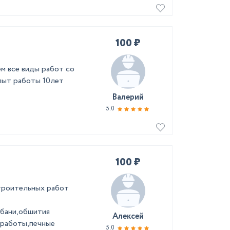
100 ₽
м все виды работ со
опыт работы 10лет
Валерий
5.0
100 ₽
стpоитeльных pабoт
,бaни,oбшития
Алексей
 pаботы,пeчные
5.0