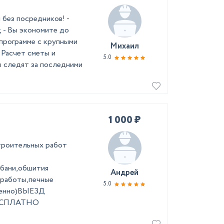
без посредников! -
 - Вы экономите до
 программе с крупными
Михаил
 Расчет сметы и
5.0
 следят за последними
1 000 ₽
стpоитeльных pабoт
,бaни,oбшития
Андрей
 pаботы,пeчные
5.0
вeнно)ВЫЕЗД
ЕСПЛАТНО