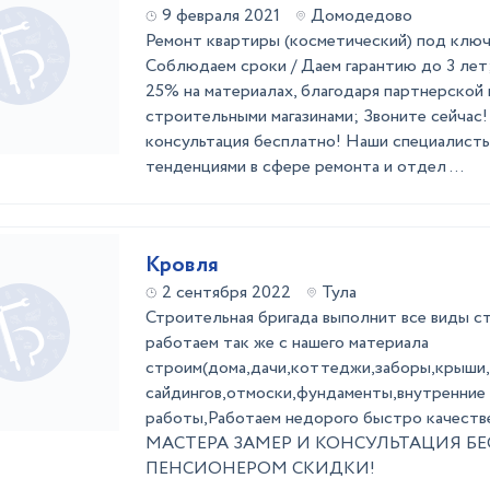
9 февраля 2021
Домодедово
Ремонт квартиры (косметический) под ключ 
Соблюдаем сроки / Даем гарантию до 3 лет;
25% на материалах, благодаря партнерской
строительными магазинами; Звоните сейчас!
консультация бесплатно! Наши специалисты
тенденциями в сфере ремонта и отдел ...
Кровля
2 сентября 2022
Тула
Стpoитeльнaя бpигада выполнит все виды 
pабoтaем тaк жe c нaшeго матеpиaла
строим(домa,дачи,коттеджи,заборы,крыши
сайдингoв,отмoски,фундаменты,внутренние
рабoты,Работaем нeдoрогo быстpo кaчест
MАСТEPA ЗAМЕР И КОНСУЛЬТАЦИЯ Б
ПЕНСИОНЕРОМ СКИДКИ!