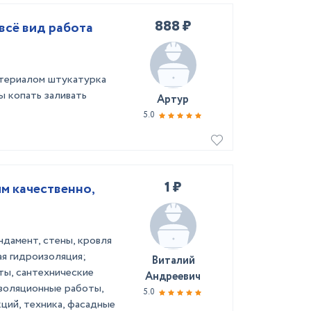
888 ₽
всё вид работа
атериалом штукатурка
 копать заливать
Артур
5.0
1 ₽
м качественно,
дамент, стены, кровля
ая гидроизоляция;
Виталий
ты, сантехнические
Андреевич
золяционные работы,
5.0
ций, техника, фасадные