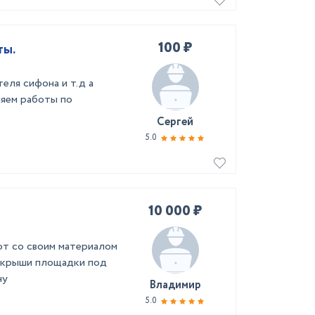
100 ₽
ты.
еля сифона и т.д а
няем работы по
Сергей
5.0
10 000 ₽
от со своим материалом
я крыши площадки под
ну
Владимир
5.0