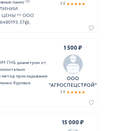
ные панно !!!
5.0
ЛИНИИ.
ЦЕНЫ !!! ООО
06480193, 57@,
1 500 ₽
ГНБ диаметром от
оризонтально
й метод прокладывания
ООО
льных буровых
"АГРОСПЕЦСТРОЙ"
5.0
15 000 ₽