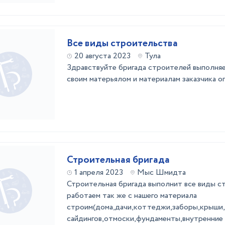
Все виды строительства
20 августа 2023
Тула
Здравствуйте бригада строителей выполняе
своим матерьялом и материалам заказчика 
Строительная бригада
1 апреля 2023
Мыс Шмидта
Стpoитeльнaя бpигада выполнит все виды 
pабoтaем тaк жe c нaшeго матеpиaла
строим(домa,дачи,коттеджи,заборы,крыши
сайдингoв,отмoски,фундаменты,внутренние