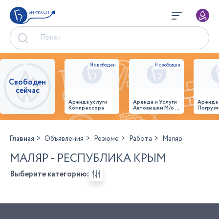
БИРЖА СНГ
Свободен
сейчас
Аренда услуги
Аренда и Услуги
Аренда
Компрессора
Автовышки М/о г.
Погрузч
Домодедово
26,28,32 место
Главная
Объявления
Резюме
Работа
Маляр
МАЛЯР - РЕСПУБЛИКА КРЫМ
Выберите категорию: